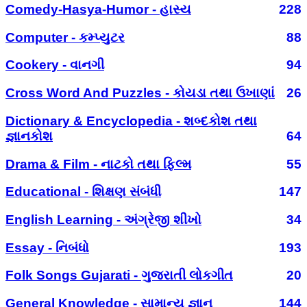
Comedy-Hasya-Humor - હાસ્ય
228
Computer - કમ્પ્યુટર
88
Cookery - વાનગી
94
Cross Word And Puzzles - કોયડા તથા ઉખાણાં
26
Dictionary & Encyclopedia - શબ્દકોશ તથા
જ્ઞાનકોશ
64
Drama & Film - નાટકો તથા ફિલ્મ
55
Educational - શિક્ષણ સંબંધી
147
English Learning - અંગ્રેજી શીખો
34
Essay - નિબંધો
193
Folk Songs Gujarati - ગુજરાતી લોકગીત
20
General Knowledge - સામાન્ય જ્ઞાન
144