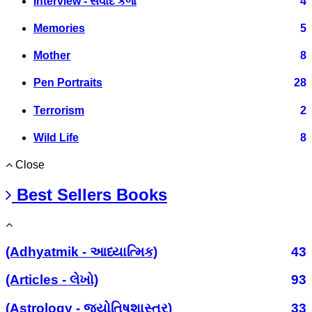
Interview - સંવાદ કળા
4
Memories
5
Mother
8
Pen Portraits
28
Terrorism
2
Wild Life
8
Close
Best Sellers Books
(Adhyatmik - આધ્યાત્મિક)
43
(Articles - લેખો)
93
(Astrology - જ્યોતિષશાસ્ત્ર)
33