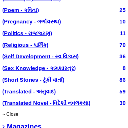
(Poem - કવિતા)
25
(Pregnancy - ગર્ભાવસ્થા)
10
(Politics - રાજકારણ)
11
(Religious - ધાર્મિક)
70
(Self Development - સ્વ વિકાસ)
36
(Sex Knowledge - કામશાસ્ત્ર)
8
(Short Stories - ટૂંકી વાર્તા)
86
(Translated - અનુવાદ)
59
(Translated Novel - વિદેશી નવલકથા)
30
Close
Magazines