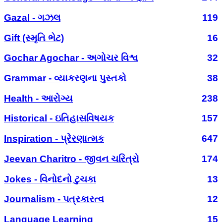
Gazal - ગઝલ
119
Gift (સ્મૃતિ ભેટ)
16
Gochar Agochar - અગોચર વિશ્વ
32
Grammar - વ્યાકરણના પુસ્તકો
38
Health - આરોગ્ય
238
Historical - ઇતિહાસવિષયક
157
Inspiration - પ્રેરણાત્મક
647
Jeevan Charitro - જીવન ચરિત્રો
174
Jokes - વિનોદનો ટુચકા
13
Journalism - પત્રકારત્વ
12
Language Learning
15