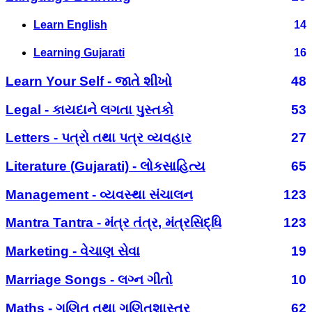
Learn English
14
Learning Gujarati
16
Learn Your Self - જાતે શીખો
48
Legal - કાયદાને લગતા પુસ્તકો
53
Letters - પત્રો તથા પત્ર વ્યવહાર
27
Literature (Gujarati) - લોકસાહિત્ય
65
Management - વ્યવસ્થા સંચાલન
123
Mantra Tantra - મંત્ર તંત્ર, મંત્રસિદ્ધિ
123
Marketing - વેચાણ સેવા
19
Marriage Songs - લગ્ન ગીતો
10
Maths - ગણિત તથા ગણિતશાસ્ત્ર
62