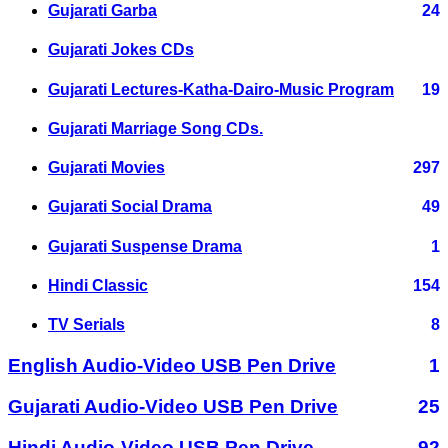
Gujarati Garba
24
Gujarati Jokes CDs
Gujarati Lectures-Katha-Dairo-Music Program
19
Gujarati Marriage Song CDs.
Gujarati Movies
297
Gujarati Social Drama
49
Gujarati Suspense Drama
1
Hindi Classic
154
TV Serials
8
English Audio-Video USB Pen Drive
1
Gujarati Audio-Video USB Pen Drive
25
Hindi Audio-Video USB Pen Drive
92