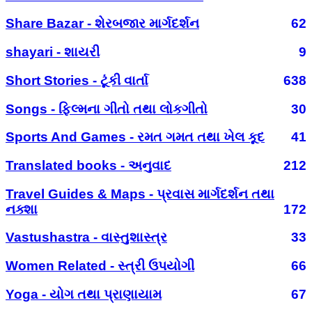
Share Bazar - શેરબજાર માર્ગદર્શન
62
shayari - શાયરી
9
Short Stories - ટૂંકી વાર્તા
638
Songs - ફિલ્મના ગીતો તથા લોકગીતો
30
Sports And Games - રમત ગમત તથા ખેલ કૂદ
41
Translated books - અનુવાદ
212
Travel Guides & Maps - પ્રવાસ માર્ગદર્શન તથા
નક્શા
172
Vastushastra - વાસ્તુશાસ્ત્ર
33
Women Related - સ્ત્રી ઉપયોગી
66
Yoga - યોગ તથા પ્રાણાયામ
67