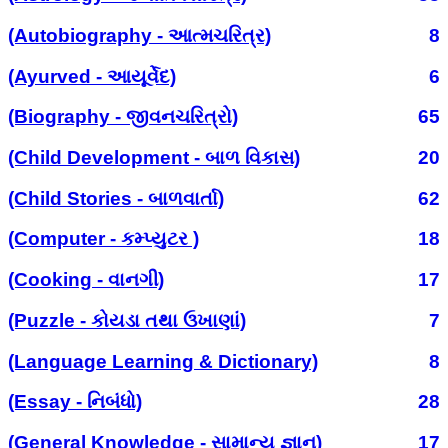
(Autobiography - આત્મચરિત્ર)
8
(Ayurved - આયૂર્વેદ)
6
(Biography - જીવનચરિત્રો)
65
(Child Development - બાળ વિકાસ)
20
(Child Stories - બાળવાર્તા)
62
(Computer - કમ્પ્યુટર )
18
(Cooking - વાનગી)
17
(Puzzle - કોયડા તથા ઉખાણાં)
7
(Language Learning & Dictionary)
8
(Essay - નિબંધો)
28
(General Knowledge - સામાન્ય જ્ઞાન)
17