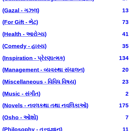
(Gazal - ગઝલ)
13
(For Gift - ભેટ)
73
(Health - આરોગ્ય)
41
(Comedy - હાસ્ય)
35
(Inspiration - પ્રેરણાત્મક)
134
(Management - વ્યવસ્થા સંચાલન)
20
(Miscellaneous - વિવિધ વિષય)
23
(Music - સંગીત)
2
(Novels - નવલકથા તથા નવલિકાઓ)
175
(Osho - ઓશો)
7
(Philosophy - તત્ત્વજ્ઞાન)
11