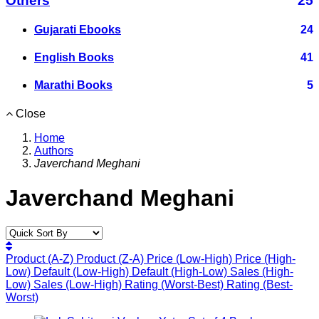
Others
25
Gujarati Ebooks
24
English Books
41
Marathi Books
5
Close
Home
Authors
Javerchand Meghani
Javerchand Meghani
Product (A-Z)
Product (Z-A)
Price (Low-High)
Price (High-
Low)
Default (Low-High)
Default (High-Low)
Sales (High-
Low)
Sales (Low-High)
Rating (Worst-Best)
Rating (Best-
Worst)