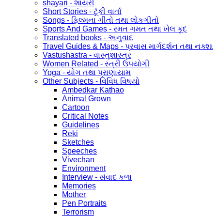
shayari - શાયરી
Short Stories - ટૂંકી વાર્તા
Songs - ફિલ્મના ગીતો તથા લોકગીતો
Sports And Games - રમત ગમત તથા ખેલ કૂદ
Translated books - અનુવાદ
Travel Guides & Maps - પ્રવાસ માર્ગદર્શન તથા નક્શા
Vastushastra - વાસ્તુશાસ્ત્ર
Women Related - સ્ત્રી ઉપયોગી
Yoga - યોગ તથા પ્રાણાયામ
Other Subjects - વિવિધ વિષયો
Ambedkar Kathao
Animal Grown
Cartoon
Critical Notes
Guidelines
Reki
Sketches
Speeches
Vivechan
Environment
Interview - સંવાદ કળા
Memories
Mother
Pen Portraits
Terrorism