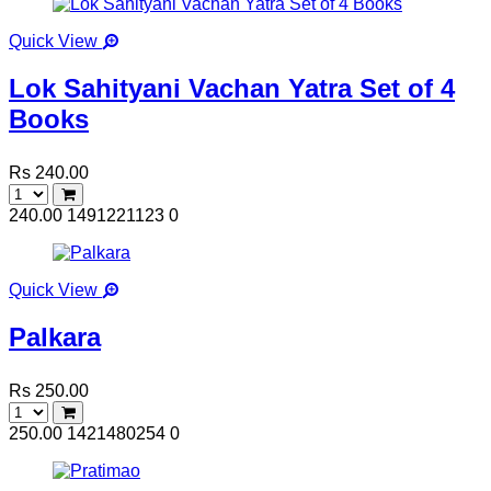
Quick View
Lok Sahityani Vachan Yatra Set of 4
Books
Rs 240.00
240.00
1491221123
0
Quick View
Palkara
Rs 250.00
250.00
1421480254
0