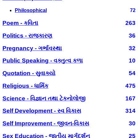
Philosophical
72
Poem - કવિતા
263
Politics - રાજકારણ
36
Pregnancy - ગર્ભાવસ્થા
32
Public Speaking - વક્તુત્વ કળા
10
Quotation - સુવાક્યો
54
Religious - ધાર્મિક
475
Science - વિજ્ઞાન તથા ટેકનોલોજી
167
Self Development - સ્વ વિકાસ
314
Self Improvement - જીવન-વિકાસ
30
Sex Education - જાતીય માર્ગદર્શન
25