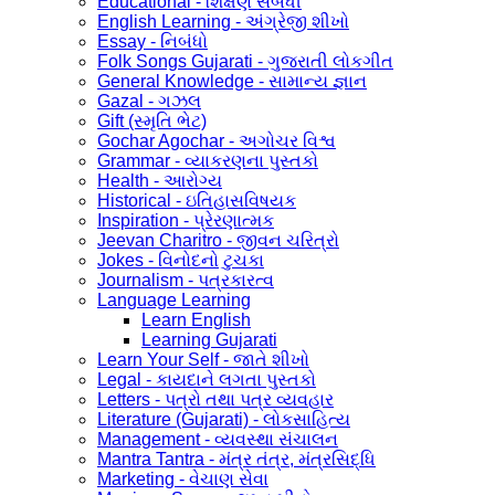
Educational - શિક્ષણ સંબંધી
English Learning - અંગ્રેજી શીખો
Essay - નિબંધો
Folk Songs Gujarati - ગુજરાતી લોકગીત
General Knowledge - સામાન્ય જ્ઞાન
Gazal - ગઝલ
Gift (સ્મૃતિ ભેટ)
Gochar Agochar - અગોચર વિશ્વ
Grammar - વ્યાકરણના પુસ્તકો
Health - આરોગ્ય
Historical - ઇતિહાસવિષયક
Inspiration - પ્રેરણાત્મક
Jeevan Charitro - જીવન ચરિત્રો
Jokes - વિનોદનો ટુચકા
Journalism - પત્રકારત્વ
Language Learning
Learn English
Learning Gujarati
Learn Your Self - જાતે શીખો
Legal - કાયદાને લગતા પુસ્તકો
Letters - પત્રો તથા પત્ર વ્યવહાર
Literature (Gujarati) - લોકસાહિત્ય
Management - વ્યવસ્થા સંચાલન
Mantra Tantra - મંત્ર તંત્ર, મંત્રસિદ્ધિ
Marketing - વેચાણ સેવા