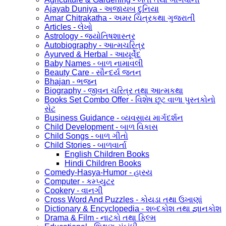
Ajayab Duniya - અજાયબ દુનિયા
Amar Chitrakatha - અમર ચિત્રકથા ગુજરાતી
Articles - લેખો
Astrology - જ્યોતિષશાસ્ત્ર
Autobiography - આત્મચરિત્ર
Ayurved & Herbal - આયૂર્વેદ
Baby Names - બાળ નામાવલી
Beauty Care - સૌન્દર્ય જતન
Bhajan - ભજન
Biography - જીવન ચરિત્ર તથા આત્મકથા
Books Set Combo Offer - વિશેષ છૂટ વાળા પુસ્તકોનો
સેટ
Business Guidance - વ્યવસાય માર્ગદર્શન
Child Development - બાળ વિકાસ
Child Songs - બાળ ગીતો
Child Stories - બાળવાર્તા
English Children Books
Hindi Children Books
Comedy-Hasya-Humor - હાસ્ય
Computer - કમ્પ્યુટર
Cookery - વાનગી
Cross Word And Puzzles - કોયડા તથા ઉખાણાં
Dictionary & Encyclopedia - શબ્દકોશ તથા જ્ઞાનકોશ
Drama & Film - નાટકો તથા ફિલ્મ