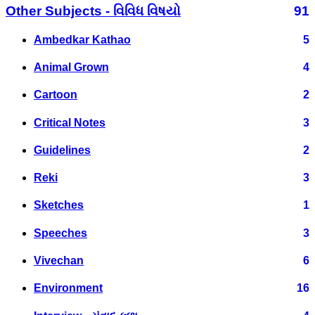
Other Subjects - વિવિધ વિષયો
91
Ambedkar Kathao
5
Animal Grown
4
Cartoon
2
Critical Notes
3
Guidelines
2
Reki
3
Sketches
1
Speeches
3
Vivechan
6
Environment
16