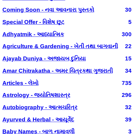
Coming Soon - નવા આવનારા પુસ્તકો
30
Special Offer - વિશેષ છૂટ
5
Adhyatmik - આધ્યાત્મિક
300
Agriculture & Gardening - ખેતી તથા બાગવાની
22
Ajayab Duniya - અજાયબ દુનિયા
15
Amar Chitrakatha - અમર ચિત્રકથા ગુજરાતી
34
Articles - લેખો
735
Astrology - જ્યોતિષશાસ્ત્ર
296
Autobiography - આત્મચરિત્ર
32
Ayurved & Herbal - આયૂર્વેદ
39
Baby Names - બાળ નામાવલી
3