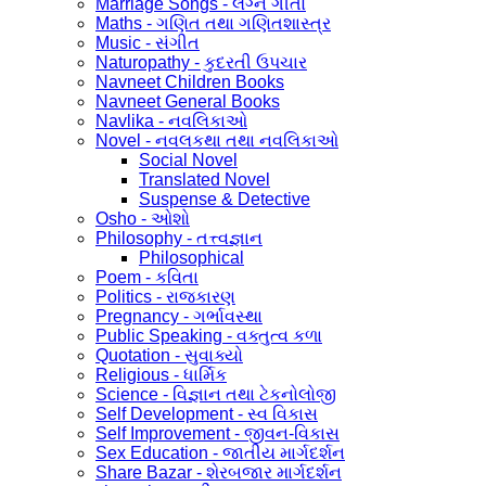
Marriage Songs - લગ્ન ગીતો
Maths - ગણિત તથા ગણિતશાસ્ત્ર
Music - સંગીત
Naturopathy - કુદરતી ઉપચાર
Navneet Children Books
Navneet General Books
Navlika - નવલિકાઓ
Novel - નવલકથા તથા નવલિકાઓ
Social Novel
Translated Novel
Suspense & Detective
Osho - ઓશો
Philosophy - તત્ત્વજ્ઞાન
Philosophical
Poem - કવિતા
Politics - રાજકારણ
Pregnancy - ગર્ભાવસ્થા
Public Speaking - વક્તુત્વ કળા
Quotation - સુવાક્યો
Religious - ધાર્મિક
Science - વિજ્ઞાન તથા ટેકનોલોજી
Self Development - સ્વ વિકાસ
Self Improvement - જીવન-વિકાસ
Sex Education - જાતીય માર્ગદર્શન
Share Bazar - શેરબજાર માર્ગદર્શન