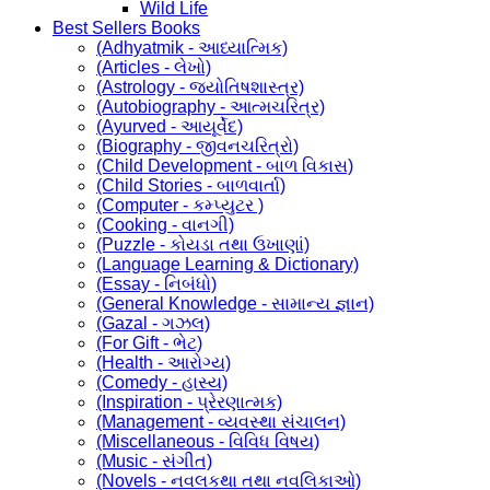
Wild Life
Best Sellers Books
(Adhyatmik - આધ્યાત્મિક)
(Articles - લેખો)
(Astrology - જ્યોતિષશાસ્ત્ર)
(Autobiography - આત્મચરિત્ર)
(Ayurved - આયૂર્વેદ)
(Biography - જીવનચરિત્રો)
(Child Development - બાળ વિકાસ)
(Child Stories - બાળવાર્તા)
(Computer - કમ્પ્યુટર )
(Cooking - વાનગી)
(Puzzle - કોયડા તથા ઉખાણાં)
(Language Learning & Dictionary)
(Essay - નિબંધો)
(General Knowledge - સામાન્ય જ્ઞાન)
(Gazal - ગઝલ)
(For Gift - ભેટ)
(Health - આરોગ્ય)
(Comedy - હાસ્ય)
(Inspiration - પ્રેરણાત્મક)
(Management - વ્યવસ્થા સંચાલન)
(Miscellaneous - વિવિધ વિષય)
(Music - સંગીત)
(Novels - નવલકથા તથા નવલિકાઓ)