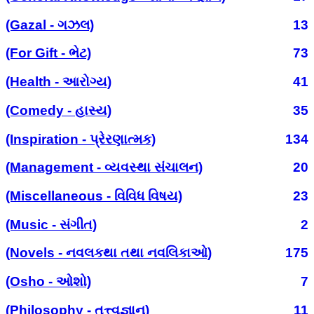
(Gazal - ગઝલ)
13
(For Gift - ભેટ)
73
(Health - આરોગ્ય)
41
(Comedy - હાસ્ય)
35
(Inspiration - પ્રેરણાત્મક)
134
(Management - વ્યવસ્થા સંચાલન)
20
(Miscellaneous - વિવિધ વિષય)
23
(Music - સંગીત)
2
(Novels - નવલકથા તથા નવલિકાઓ)
175
(Osho - ઓશો)
7
(Philosophy - તત્ત્વજ્ઞાન)
11