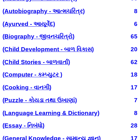
(Autobiography - આત્મચરિત્ર)
8
(Ayurved - આયૂર્વેદ)
6
(Biography - જીવનચરિત્રો)
65
(Child Development - બાળ વિકાસ)
20
(Child Stories - બાળવાર્તા)
62
(Computer - કમ્પ્યુટર )
18
(Cooking - વાનગી)
17
(Puzzle - કોયડા તથા ઉખાણાં)
7
(Language Learning & Dictionary)
8
(Essay - નિબંધો)
28
(General Knowledge - સામાન્ય જ્ઞાન)
17