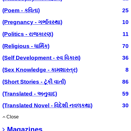
(Poem - કવિતા)
25
(Pregnancy - ગર્ભાવસ્થા)
10
(Politics - રાજકારણ)
11
(Religious - ધાર્મિક)
70
(Self Development - સ્વ વિકાસ)
36
(Sex Knowledge - કામશાસ્ત્ર)
8
(Short Stories - ટૂંકી વાર્તા)
86
(Translated - અનુવાદ)
59
(Translated Novel - વિદેશી નવલકથા)
30
Close
Magazines