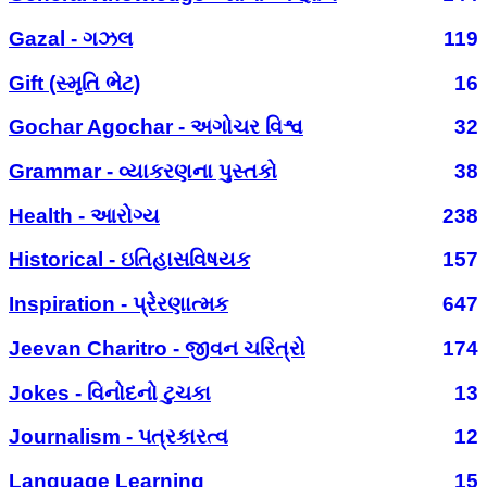
Gazal - ગઝલ
119
Gift (સ્મૃતિ ભેટ)
16
Gochar Agochar - અગોચર વિશ્વ
32
Grammar - વ્યાકરણના પુસ્તકો
38
Health - આરોગ્ય
238
Historical - ઇતિહાસવિષયક
157
Inspiration - પ્રેરણાત્મક
647
Jeevan Charitro - જીવન ચરિત્રો
174
Jokes - વિનોદનો ટુચકા
13
Journalism - પત્રકારત્વ
12
Language Learning
15