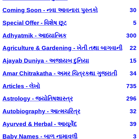
Coming Soon - નવા આવનારા પુસ્તકો
30
Special Offer - વિશેષ છૂટ
5
Adhyatmik - આધ્યાત્મિક
300
Agriculture & Gardening - ખેતી તથા બાગવાની
22
Ajayab Duniya - અજાયબ દુનિયા
15
Amar Chitrakatha - અમર ચિત્રકથા ગુજરાતી
34
Articles - લેખો
735
Astrology - જ્યોતિષશાસ્ત્ર
296
Autobiography - આત્મચરિત્ર
32
Ayurved & Herbal - આયૂર્વેદ
39
Baby Names - બાળ નામાવલી
3