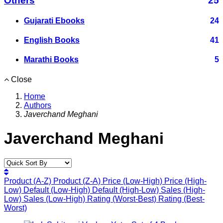
Others
25
Gujarati Ebooks
24
English Books
41
Marathi Books
5
Close
Home
Authors
Javerchand Meghani
Javerchand Meghani
Product (A-Z)
Product (Z-A)
Price (Low-High)
Price (High-
Low)
Default (Low-High)
Default (High-Low)
Sales (High-
Low)
Sales (Low-High)
Rating (Worst-Best)
Rating (Best-
Worst)