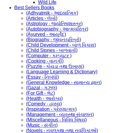
Wild Life
Best Sellers Books
(Adhyatmik - આધ્યાત્મિક)
(Articles - લેખો)
(Astrology - જ્યોતિષશાસ્ત્ર)
(Autobiography - આત્મચરિત્ર)
(Ayurved - આયૂર્વેદ)
(Biography - જીવનચરિત્રો)
(Child Development - બાળ વિકાસ)
(Child Stories - બાળવાર્તા)
(Computer - કમ્પ્યુટર )
(Cooking - વાનગી)
(Puzzle - કોયડા તથા ઉખાણાં)
(Language Learning & Dictionary)
(Essay - નિબંધો)
(General Knowledge - સામાન્ય જ્ઞાન)
(Gazal - ગઝલ)
(For Gift - ભેટ)
(Health - આરોગ્ય)
(Comedy - હાસ્ય)
(Inspiration - પ્રેરણાત્મક)
(Management - વ્યવસ્થા સંચાલન)
(Miscellaneous - વિવિધ વિષય)
(Music - સંગીત)
(Novels - નવલકથા તથા નવલિકાઓ)