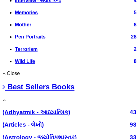
Interview - સંવાદ કળા
4
Memories
5
Mother
8
Pen Portraits
28
Terrorism
2
Wild Life
8
Close
Best Sellers Books
(Adhyatmik - આધ્યાત્મિક)
43
(Articles - લેખો)
93
(Astrology - જ્યોતિષશાસ્ત્ર)
33