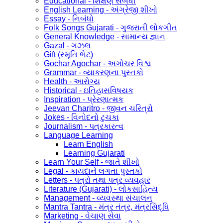
Educational - શિક્ષણ સંબંધી
English Learning - અંગ્રેજી શીખો
Essay - નિબંધો
Folk Songs Gujarati - ગુજરાતી લોકગીત
General Knowledge - સામાન્ય જ્ઞાન
Gazal - ગઝલ
Gift (સ્મૃતિ ભેટ)
Gochar Agochar - અગોચર વિશ્વ
Grammar - વ્યાકરણના પુસ્તકો
Health - આરોગ્ય
Historical - ઇતિહાસવિષયક
Inspiration - પ્રેરણાત્મક
Jeevan Charitro - જીવન ચરિત્રો
Jokes - વિનોદનો ટુચકા
Journalism - પત્રકારત્વ
Language Learning
Learn English
Learning Gujarati
Learn Your Self - જાતે શીખો
Legal - કાયદાને લગતા પુસ્તકો
Letters - પત્રો તથા પત્ર વ્યવહાર
Literature (Gujarati) - લોકસાહિત્ય
Management - વ્યવસ્થા સંચાલન
Mantra Tantra - મંત્ર તંત્ર, મંત્રસિદ્ધિ
Marketing - વેચાણ સેવા