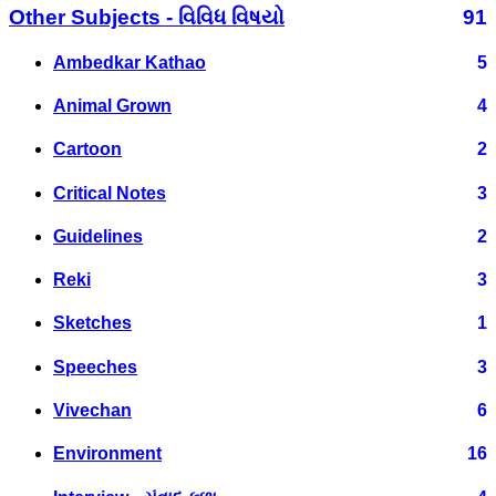
Other Subjects - વિવિધ વિષયો
91
Ambedkar Kathao
5
Animal Grown
4
Cartoon
2
Critical Notes
3
Guidelines
2
Reki
3
Sketches
1
Speeches
3
Vivechan
6
Environment
16