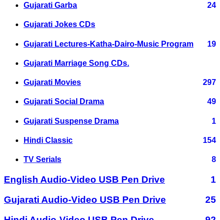
Gujarati Garba
24
Gujarati Jokes CDs
Gujarati Lectures-Katha-Dairo-Music Program
19
Gujarati Marriage Song CDs.
Gujarati Movies
297
Gujarati Social Drama
49
Gujarati Suspense Drama
1
Hindi Classic
154
TV Serials
8
English Audio-Video USB Pen Drive
1
Gujarati Audio-Video USB Pen Drive
25
Hindi Audio-Video USB Pen Drive
92