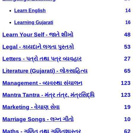
Learn English
14
Learning Gujarati
16
Learn Your Self - જાતે શીખો
48
Legal - કાયદાને લગતા પુસ્તકો
53
Letters - પત્રો તથા પત્ર વ્યવહાર
27
Literature (Gujarati) - લોકસાહિત્ય
65
Management - વ્યવસ્થા સંચાલન
123
Mantra Tantra - મંત્ર તંત્ર, મંત્રસિદ્ધિ
123
Marketing - વેચાણ સેવા
19
Marriage Songs - લગ્ન ગીતો
10
Maths - ગણિત તથા ગણિતશાસ્ત્ર
62