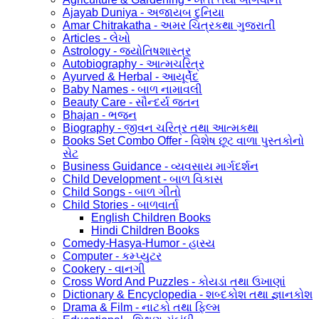
Ajayab Duniya - અજાયબ દુનિયા
Amar Chitrakatha - અમર ચિત્રકથા ગુજરાતી
Articles - લેખો
Astrology - જ્યોતિષશાસ્ત્ર
Autobiography - આત્મચરિત્ર
Ayurved & Herbal - આયૂર્વેદ
Baby Names - બાળ નામાવલી
Beauty Care - સૌન્દર્ય જતન
Bhajan - ભજન
Biography - જીવન ચરિત્ર તથા આત્મકથા
Books Set Combo Offer - વિશેષ છૂટ વાળા પુસ્તકોનો
સેટ
Business Guidance - વ્યવસાય માર્ગદર્શન
Child Development - બાળ વિકાસ
Child Songs - બાળ ગીતો
Child Stories - બાળવાર્તા
English Children Books
Hindi Children Books
Comedy-Hasya-Humor - હાસ્ય
Computer - કમ્પ્યુટર
Cookery - વાનગી
Cross Word And Puzzles - કોયડા તથા ઉખાણાં
Dictionary & Encyclopedia - શબ્દકોશ તથા જ્ઞાનકોશ
Drama & Film - નાટકો તથા ફિલ્મ