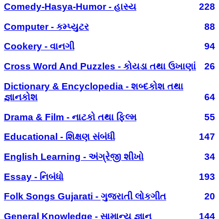
Comedy-Hasya-Humor - હાસ્ય
228
Computer - કમ્પ્યુટર
88
Cookery - વાનગી
94
Cross Word And Puzzles - કોયડા તથા ઉખાણાં
26
Dictionary & Encyclopedia - શબ્દકોશ તથા
જ્ઞાનકોશ
64
Drama & Film - નાટકો તથા ફિલ્મ
55
Educational - શિક્ષણ સંબંધી
147
English Learning - અંગ્રેજી શીખો
34
Essay - નિબંધો
193
Folk Songs Gujarati - ગુજરાતી લોકગીત
20
General Knowledge - સામાન્ય જ્ઞાન
144