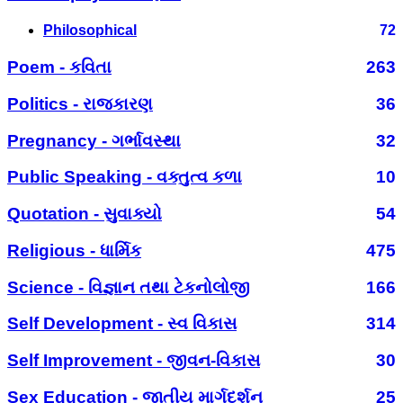
Philosophical
72
Poem - કવિતા
263
Politics - રાજકારણ
36
Pregnancy - ગર્ભાવસ્થા
32
Public Speaking - વક્તુત્વ કળા
10
Quotation - સુવાક્યો
54
Religious - ધાર્મિક
475
Science - વિજ્ઞાન તથા ટેકનોલોજી
166
Self Development - સ્વ વિકાસ
314
Self Improvement - જીવન-વિકાસ
30
Sex Education - જાતીય માર્ગદર્શન
25