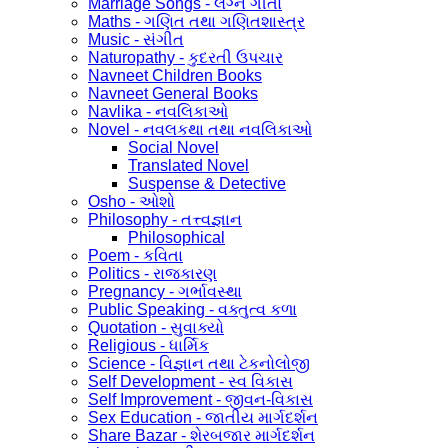
Marriage Songs - લગ્ન ગીતો
Maths - ગણિત તથા ગણિતશાસ્ત્ર
Music - સંગીત
Naturopathy - કુદરતી ઉપચાર
Navneet Children Books
Navneet General Books
Navlika - નવલિકાઓ
Novel - નવલકથા તથા નવલિકાઓ
Social Novel
Translated Novel
Suspense & Detective
Osho - ઓશો
Philosophy - તત્ત્વજ્ઞાન
Philosophical
Poem - કવિતા
Politics - રાજકારણ
Pregnancy - ગર્ભાવસ્થા
Public Speaking - વક્તુત્વ કળા
Quotation - સુવાક્યો
Religious - ધાર્મિક
Science - વિજ્ઞાન તથા ટેકનોલોજી
Self Development - સ્વ વિકાસ
Self Improvement - જીવન-વિકાસ
Sex Education - જાતીય માર્ગદર્શન
Share Bazar - શેરબજાર માર્ગદર્શન