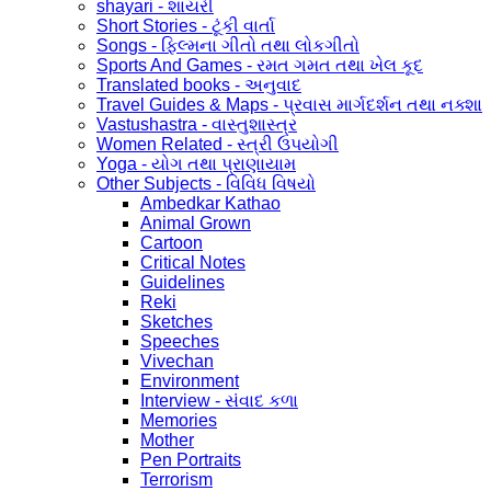
shayari - શાયરી
Short Stories - ટૂંકી વાર્તા
Songs - ફિલ્મના ગીતો તથા લોકગીતો
Sports And Games - રમત ગમત તથા ખેલ કૂદ
Translated books - અનુવાદ
Travel Guides & Maps - પ્રવાસ માર્ગદર્શન તથા નક્શા
Vastushastra - વાસ્તુશાસ્ત્ર
Women Related - સ્ત્રી ઉપયોગી
Yoga - યોગ તથા પ્રાણાયામ
Other Subjects - વિવિધ વિષયો
Ambedkar Kathao
Animal Grown
Cartoon
Critical Notes
Guidelines
Reki
Sketches
Speeches
Vivechan
Environment
Interview - સંવાદ કળા
Memories
Mother
Pen Portraits
Terrorism