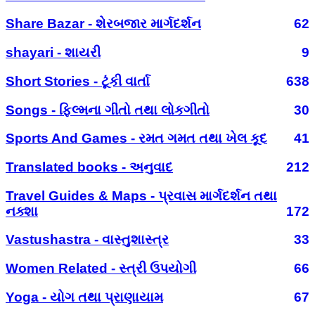
Share Bazar - શેરબજાર માર્ગદર્શન
62
shayari - શાયરી
9
Short Stories - ટૂંકી વાર્તા
638
Songs - ફિલ્મના ગીતો તથા લોકગીતો
30
Sports And Games - રમત ગમત તથા ખેલ કૂદ
41
Translated books - અનુવાદ
212
Travel Guides & Maps - પ્રવાસ માર્ગદર્શન તથા
નક્શા
172
Vastushastra - વાસ્તુશાસ્ત્ર
33
Women Related - સ્ત્રી ઉપયોગી
66
Yoga - યોગ તથા પ્રાણાયામ
67