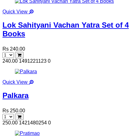
Quick View
Lok Sahityani Vachan Yatra Set of 4
Books
Rs 240.00
240.00
1491221123
0
Quick View
Palkara
Rs 250.00
250.00
1421480254
0