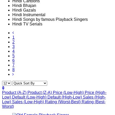
Hindi Cartoons
Hindi Bhajan
Hindi Gazals
Hindi Instrumental
Hindi Songs by famous Playback Singers
Hindi TV Serials
1
2
3
4
5
6
7
8
Product (A-Z)
Product (Z-A)
Price (Low-High)
Price (High-
Low)
Default (Low-High)
Default (High-Low)
Sales (High-
Low)
Sales (Low-High)
Rating (Worst-Best)
Rating (Best-
Worst)