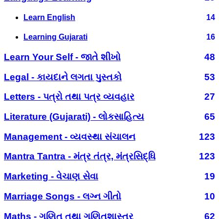
Learn English
14
Learning Gujarati
16
Learn Your Self - જાતે શીખો
48
Legal - કાયદાને લગતા પુસ્તકો
53
Letters - પત્રો તથા પત્ર વ્યવહાર
27
Literature (Gujarati) - લોકસાહિત્ય
65
Management - વ્યવસ્થા સંચાલન
123
Mantra Tantra - મંત્ર તંત્ર, મંત્રસિદ્ધિ
123
Marketing - વેચાણ સેવા
19
Marriage Songs - લગ્ન ગીતો
10
Maths - ગણિત તથા ગણિતશાસ્ત્ર
62