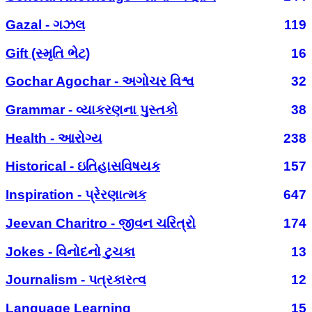
Gazal - ગઝલ
119
Gift (સ્મૃતિ ભેટ)
16
Gochar Agochar - અગોચર વિશ્વ
32
Grammar - વ્યાકરણના પુસ્તકો
38
Health - આરોગ્ય
238
Historical - ઇતિહાસવિષયક
157
Inspiration - પ્રેરણાત્મક
647
Jeevan Charitro - જીવન ચરિત્રો
174
Jokes - વિનોદનો ટુચકા
13
Journalism - પત્રકારત્વ
12
Language Learning
15