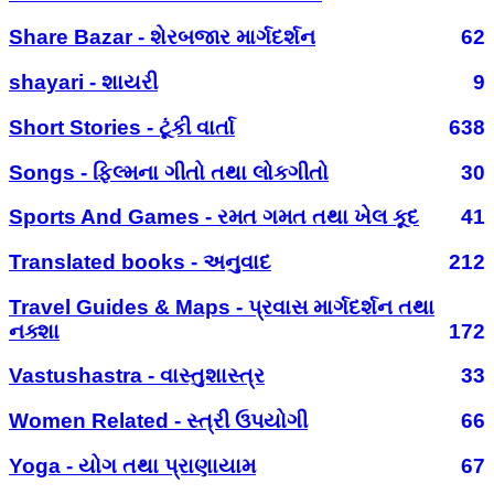
Share Bazar - શેરબજાર માર્ગદર્શન
62
shayari - શાયરી
9
Short Stories - ટૂંકી વાર્તા
638
Songs - ફિલ્મના ગીતો તથા લોકગીતો
30
Sports And Games - રમત ગમત તથા ખેલ કૂદ
41
Translated books - અનુવાદ
212
Travel Guides & Maps - પ્રવાસ માર્ગદર્શન તથા
નક્શા
172
Vastushastra - વાસ્તુશાસ્ત્ર
33
Women Related - સ્ત્રી ઉપયોગી
66
Yoga - યોગ તથા પ્રાણાયામ
67