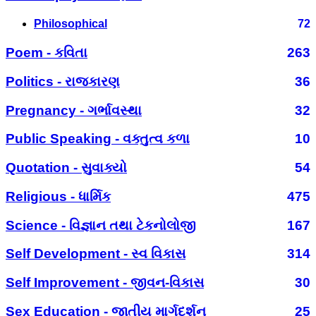
Philosophical
72
Poem - કવિતા
263
Politics - રાજકારણ
36
Pregnancy - ગર્ભાવસ્થા
32
Public Speaking - વક્તુત્વ કળા
10
Quotation - સુવાક્યો
54
Religious - ધાર્મિક
475
Science - વિજ્ઞાન તથા ટેકનોલોજી
167
Self Development - સ્વ વિકાસ
314
Self Improvement - જીવન-વિકાસ
30
Sex Education - જાતીય માર્ગદર્શન
25