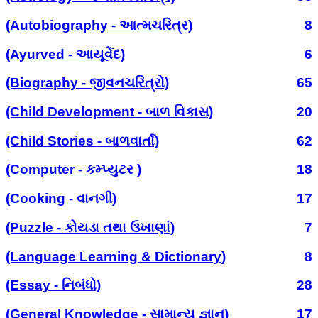
(Autobiography - આત્મચરિત્ર)
8
(Ayurved - આયૂર્વેદ)
6
(Biography - જીવનચરિત્રો)
65
(Child Development - બાળ વિકાસ)
20
(Child Stories - બાળવાર્તા)
62
(Computer - કમ્પ્યુટર )
18
(Cooking - વાનગી)
17
(Puzzle - કોયડા તથા ઉખાણાં)
7
(Language Learning & Dictionary)
8
(Essay - નિબંધો)
28
(General Knowledge - સામાન્ય જ્ઞાન)
17