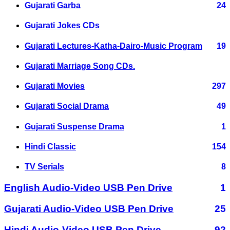
Gujarati Garba
24
Gujarati Jokes CDs
Gujarati Lectures-Katha-Dairo-Music Program
19
Gujarati Marriage Song CDs.
Gujarati Movies
297
Gujarati Social Drama
49
Gujarati Suspense Drama
1
Hindi Classic
154
TV Serials
8
English Audio-Video USB Pen Drive
1
Gujarati Audio-Video USB Pen Drive
25
Hindi Audio-Video USB Pen Drive
92