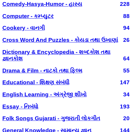
Comedy-Hasya-Humor - હાસ્ય
228
Computer - કમ્પ્યુટર
88
Cookery - વાનગી
94
Cross Word And Puzzles - કોયડા તથા ઉખાણાં
26
Dictionary & Encyclopedia - શબ્દકોશ તથા
જ્ઞાનકોશ
64
Drama & Film - નાટકો તથા ફિલ્મ
55
Educational - શિક્ષણ સંબંધી
147
English Learning - અંગ્રેજી શીખો
34
Essay - નિબંધો
193
Folk Songs Gujarati - ગુજરાતી લોકગીત
20
General Knowledge - સામાન્ય જ્ઞાન
144