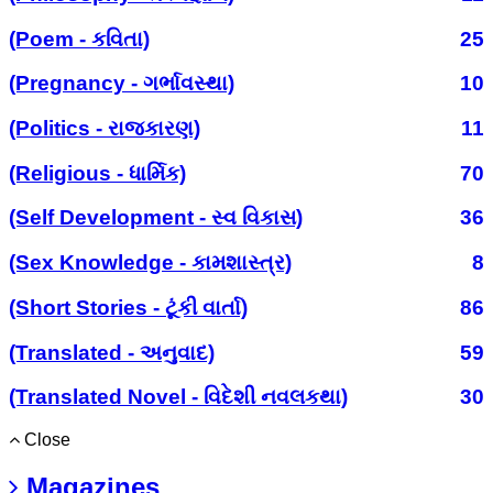
(Poem - કવિતા)
25
(Pregnancy - ગર્ભાવસ્થા)
10
(Politics - રાજકારણ)
11
(Religious - ધાર્મિક)
70
(Self Development - સ્વ વિકાસ)
36
(Sex Knowledge - કામશાસ્ત્ર)
8
(Short Stories - ટૂંકી વાર્તા)
86
(Translated - અનુવાદ)
59
(Translated Novel - વિદેશી નવલકથા)
30
Close
Magazines