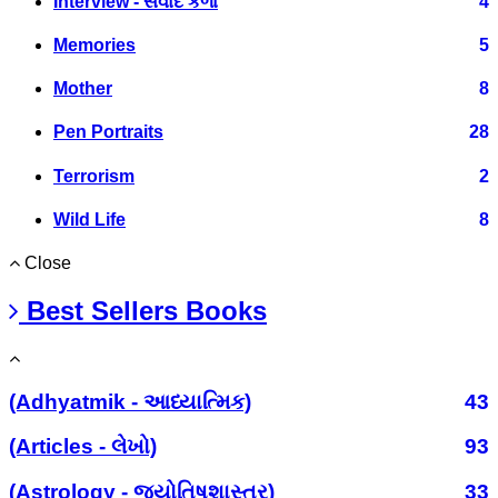
Interview - સંવાદ કળા
4
Memories
5
Mother
8
Pen Portraits
28
Terrorism
2
Wild Life
8
Close
Best Sellers Books
(Adhyatmik - આધ્યાત્મિક)
43
(Articles - લેખો)
93
(Astrology - જ્યોતિષશાસ્ત્ર)
33