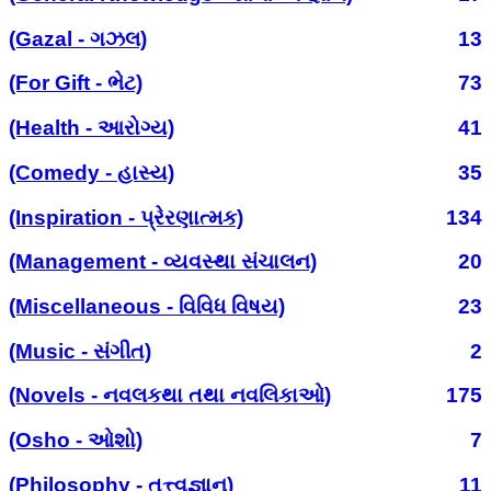
(Gazal - ગઝલ)
13
(For Gift - ભેટ)
73
(Health - આરોગ્ય)
41
(Comedy - હાસ્ય)
35
(Inspiration - પ્રેરણાત્મક)
134
(Management - વ્યવસ્થા સંચાલન)
20
(Miscellaneous - વિવિધ વિષય)
23
(Music - સંગીત)
2
(Novels - નવલકથા તથા નવલિકાઓ)
175
(Osho - ઓશો)
7
(Philosophy - તત્ત્વજ્ઞાન)
11