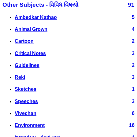
Other Subjects - વિવિધ વિષયો
91
Ambedkar Kathao
5
Animal Grown
4
Cartoon
2
Critical Notes
3
Guidelines
2
Reki
3
Sketches
1
Speeches
3
Vivechan
6
Environment
16