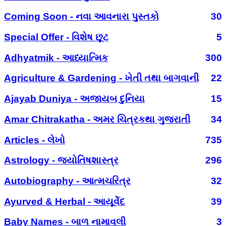
Coming Soon - નવા આવનારા પુસ્તકો
30
Special Offer - વિશેષ છૂટ
5
Adhyatmik - આધ્યાત્મિક
300
Agriculture & Gardening - ખેતી તથા બાગવાની
22
Ajayab Duniya - અજાયબ દુનિયા
15
Amar Chitrakatha - અમર ચિત્રકથા ગુજરાતી
34
Articles - લેખો
735
Astrology - જ્યોતિષશાસ્ત્ર
296
Autobiography - આત્મચરિત્ર
32
Ayurved & Herbal - આયૂર્વેદ
39
Baby Names - બાળ નામાવલી
3