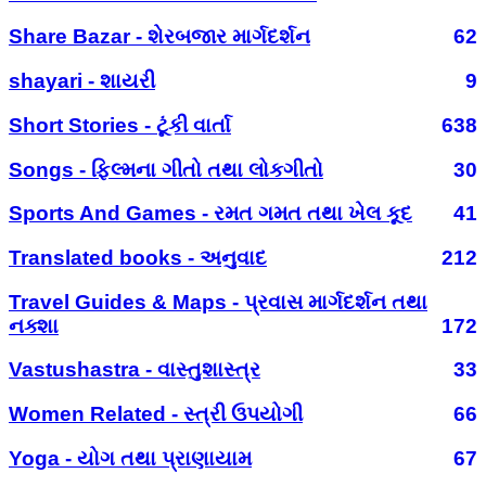
Share Bazar - શેરબજાર માર્ગદર્શન
62
shayari - શાયરી
9
Short Stories - ટૂંકી વાર્તા
638
Songs - ફિલ્મના ગીતો તથા લોકગીતો
30
Sports And Games - રમત ગમત તથા ખેલ કૂદ
41
Translated books - અનુવાદ
212
Travel Guides & Maps - પ્રવાસ માર્ગદર્શન તથા
નક્શા
172
Vastushastra - વાસ્તુશાસ્ત્ર
33
Women Related - સ્ત્રી ઉપયોગી
66
Yoga - યોગ તથા પ્રાણાયામ
67