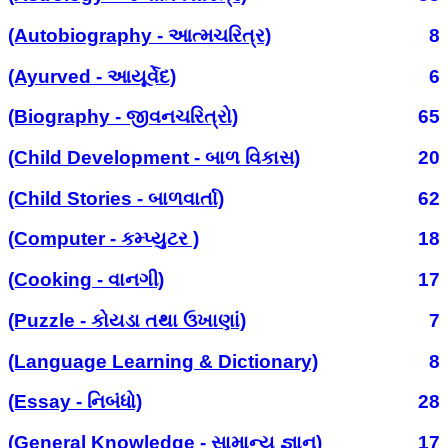
(Autobiography - આત્મચરિત્ર)
8
(Ayurved - આયૂર્વેદ)
6
(Biography - જીવનચરિત્રો)
65
(Child Development - બાળ વિકાસ)
20
(Child Stories - બાળવાર્તા)
62
(Computer - કમ્પ્યુટર )
18
(Cooking - વાનગી)
17
(Puzzle - કોયડા તથા ઉખાણાં)
7
(Language Learning & Dictionary)
8
(Essay - નિબંધો)
28
(General Knowledge - સામાન્ય જ્ઞાન)
17