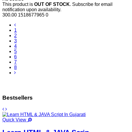
This product is
OUT OF STOCK
. Subscribe for email
notification upon availability.
300.00
1518677965
0
1
2
3
4
5
6
7
8
Bestsellers
Quick View