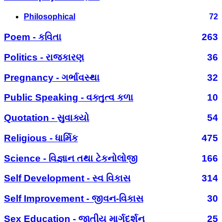
Philosophical
72
Poem - કવિતા
263
Politics - રાજકારણ
36
Pregnancy - ગર્ભાવસ્થા
32
Public Speaking - વક્તુત્વ કળા
10
Quotation - સુવાક્યો
54
Religious - ધાર્મિક
475
Science - વિજ્ઞાન તથા ટેકનોલોજી
166
Self Development - સ્વ વિકાસ
314
Self Improvement - જીવન-વિકાસ
30
Sex Education - જાતીય માર્ગદર્શન
25