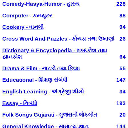
Comedy-Hasya-Humor - હાસ્ય
228
Computer - કમ્પ્યુટર
88
Cookery - વાનગી
94
Cross Word And Puzzles - કોયડા તથા ઉખાણાં
26
Dictionary & Encyclopedia - શબ્દકોશ તથા
જ્ઞાનકોશ
64
Drama & Film - નાટકો તથા ફિલ્મ
55
Educational - શિક્ષણ સંબંધી
147
English Learning - અંગ્રેજી શીખો
34
Essay - નિબંધો
193
Folk Songs Gujarati - ગુજરાતી લોકગીત
20
General Knowledge - સામાન્ય જ્ઞાન
144