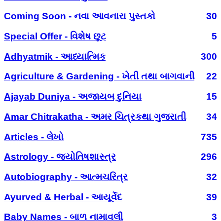
Coming Soon - નવા આવનારા પુસ્તકો
30
Special Offer - વિશેષ છૂટ
5
Adhyatmik - આધ્યાત્મિક
300
Agriculture & Gardening - ખેતી તથા બાગવાની
22
Ajayab Duniya - અજાયબ દુનિયા
15
Amar Chitrakatha - અમર ચિત્રકથા ગુજરાતી
34
Articles - લેખો
735
Astrology - જ્યોતિષશાસ્ત્ર
296
Autobiography - આત્મચરિત્ર
32
Ayurved & Herbal - આયૂર્વેદ
39
Baby Names - બાળ નામાવલી
3