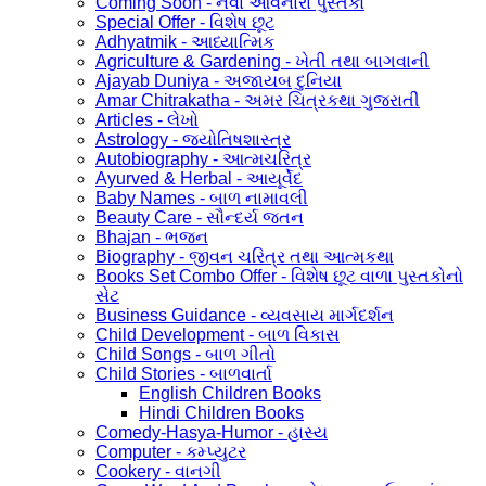
Coming Soon - નવા આવનારા પુસ્તકો
Special Offer - વિશેષ છૂટ
Adhyatmik - આધ્યાત્મિક
Agriculture & Gardening - ખેતી તથા બાગવાની
Ajayab Duniya - અજાયબ દુનિયા
Amar Chitrakatha - અમર ચિત્રકથા ગુજરાતી
Articles - લેખો
Astrology - જ્યોતિષશાસ્ત્ર
Autobiography - આત્મચરિત્ર
Ayurved & Herbal - આયૂર્વેદ
Baby Names - બાળ નામાવલી
Beauty Care - સૌન્દર્ય જતન
Bhajan - ભજન
Biography - જીવન ચરિત્ર તથા આત્મકથા
Books Set Combo Offer - વિશેષ છૂટ વાળા પુસ્તકોનો
સેટ
Business Guidance - વ્યવસાય માર્ગદર્શન
Child Development - બાળ વિકાસ
Child Songs - બાળ ગીતો
Child Stories - બાળવાર્તા
English Children Books
Hindi Children Books
Comedy-Hasya-Humor - હાસ્ય
Computer - કમ્પ્યુટર
Cookery - વાનગી