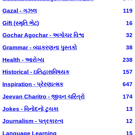
Gazal - ગઝલ
119
Gift (સ્મૃતિ ભેટ)
16
Gochar Agochar - અગોચર વિશ્વ
32
Grammar - વ્યાકરણના પુસ્તકો
38
Health - આરોગ્ય
238
Historical - ઇતિહાસવિષયક
157
Inspiration - પ્રેરણાત્મક
647
Jeevan Charitro - જીવન ચરિત્રો
174
Jokes - વિનોદનો ટુચકા
13
Journalism - પત્રકારત્વ
12
Language Learning
15