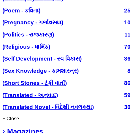
(Poem - કવિતા)
25
(Pregnancy - ગર્ભાવસ્થા)
10
(Politics - રાજકારણ)
11
(Religious - ધાર્મિક)
70
(Self Development - સ્વ વિકાસ)
36
(Sex Knowledge - કામશાસ્ત્ર)
8
(Short Stories - ટૂંકી વાર્તા)
86
(Translated - અનુવાદ)
59
(Translated Novel - વિદેશી નવલકથા)
30
Close
Magazines