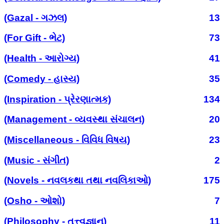
(Gazal - ગઝલ)
13
(For Gift - ભેટ)
73
(Health - આરોગ્ય)
41
(Comedy - હાસ્ય)
35
(Inspiration - પ્રેરણાત્મક)
134
(Management - વ્યવસ્થા સંચાલન)
20
(Miscellaneous - વિવિધ વિષય)
23
(Music - સંગીત)
2
(Novels - નવલકથા તથા નવલિકાઓ)
175
(Osho - ઓશો)
7
(Philosophy - તત્ત્વજ્ઞાન)
11