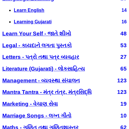
Learn English
14
Learning Gujarati
16
Learn Your Self - જાતે શીખો
48
Legal - કાયદાને લગતા પુસ્તકો
53
Letters - પત્રો તથા પત્ર વ્યવહાર
27
Literature (Gujarati) - લોકસાહિત્ય
65
Management - વ્યવસ્થા સંચાલન
123
Mantra Tantra - મંત્ર તંત્ર, મંત્રસિદ્ધિ
123
Marketing - વેચાણ સેવા
19
Marriage Songs - લગ્ન ગીતો
10
Maths - ગણિત તથા ગણિતશાસ્ત્ર
62