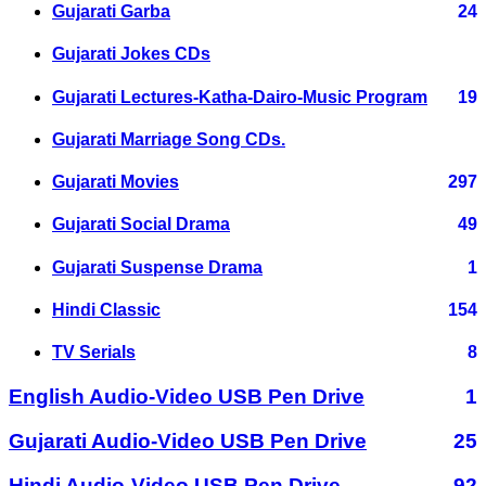
Gujarati Garba
24
Gujarati Jokes CDs
Gujarati Lectures-Katha-Dairo-Music Program
19
Gujarati Marriage Song CDs.
Gujarati Movies
297
Gujarati Social Drama
49
Gujarati Suspense Drama
1
Hindi Classic
154
TV Serials
8
English Audio-Video USB Pen Drive
1
Gujarati Audio-Video USB Pen Drive
25
Hindi Audio-Video USB Pen Drive
92