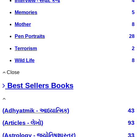
Interview - સંવાદ કળા
4
Memories
5
Mother
8
Pen Portraits
28
Terrorism
2
Wild Life
8
Close
Best Sellers Books
(Adhyatmik - આધ્યાત્મિક)
43
(Articles - લેખો)
93
(Astrology - જ્યોતિષશાસ્ત્ર)
33