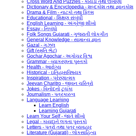
Cross Word And Puzzles - કોયડા તથા ઉખાણાં
Dictionary & Encyclopedia - શબ્દકોશ તથા જ્ઞાનકોશ
Drama & Film - નાટકો તથા ફિલ્મ
Educational - શિક્ષણ સંબંધી
English Learning - અંગ્રેજી શીખો
Essay - નિબંધો
Folk Songs Gujarati - ગુજરાતી લોકગીત
General Knowledge - સામાન્ય જ્ઞાન
Gazal - ગઝલ
Gift (સ્મૃતિ ભેટ)
Gochar Agochar - અગોચર વિશ્વ
Grammar - વ્યાકરણના પુસ્તકો
Health - આરોગ્ય
Historical - ઇતિહાસવિષયક
Inspiration - પ્રેરણાત્મક
Jeevan Charitro - જીવન ચરિત્રો
Jokes - વિનોદનો ટુચકા
Journalism - પત્રકારત્વ
Language Learning
Learn English
Learning Gujarati
Learn Your Self - જાતે શીખો
Legal - કાયદાને લગતા પુસ્તકો
Letters - પત્રો તથા પત્ર વ્યવહાર
Literature (Gujarati) - લોકસાહિત્ય