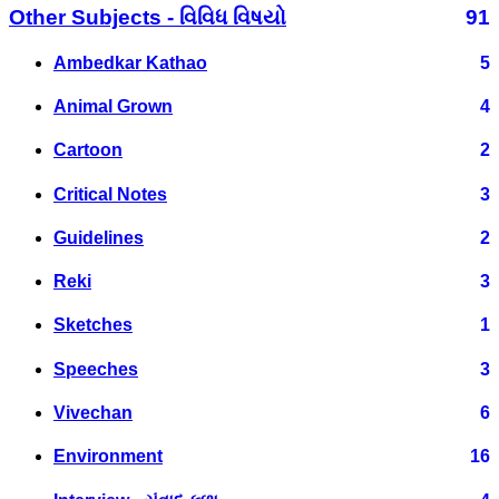
Other Subjects - વિવિધ વિષયો
91
Ambedkar Kathao
5
Animal Grown
4
Cartoon
2
Critical Notes
3
Guidelines
2
Reki
3
Sketches
1
Speeches
3
Vivechan
6
Environment
16