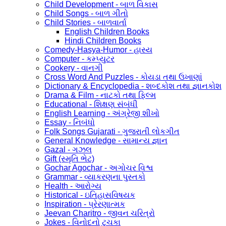
Child Development - બાળ વિકાસ
Child Songs - બાળ ગીતો
Child Stories - બાળવાર્તા
English Children Books
Hindi Children Books
Comedy-Hasya-Humor - હાસ્ય
Computer - કમ્પ્યુટર
Cookery - વાનગી
Cross Word And Puzzles - કોયડા તથા ઉખાણાં
Dictionary & Encyclopedia - શબ્દકોશ તથા જ્ઞાનકોશ
Drama & Film - નાટકો તથા ફિલ્મ
Educational - શિક્ષણ સંબંધી
English Learning - અંગ્રેજી શીખો
Essay - નિબંધો
Folk Songs Gujarati - ગુજરાતી લોકગીત
General Knowledge - સામાન્ય જ્ઞાન
Gazal - ગઝલ
Gift (સ્મૃતિ ભેટ)
Gochar Agochar - અગોચર વિશ્વ
Grammar - વ્યાકરણના પુસ્તકો
Health - આરોગ્ય
Historical - ઇતિહાસવિષયક
Inspiration - પ્રેરણાત્મક
Jeevan Charitro - જીવન ચરિત્રો
Jokes - વિનોદનો ટુચકા