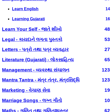
Learn English
14
Learning Gujarati
16
Learn Your Self - જાતે શીખો
48
Legal - કાયદાને લગતા પુસ્તકો
53
Letters - પત્રો તથા પત્ર વ્યવહાર
27
Literature (Gujarati) - લોકસાહિત્ય
65
Management - વ્યવસ્થા સંચાલન
123
Mantra Tantra - મંત્ર તંત્ર, મંત્રસિદ્ધિ
123
Marketing - વેચાણ સેવા
19
Marriage Songs - લગ્ન ગીતો
10
Maths - ગણિત તથા ગણિતશાસ્ત્ર
62