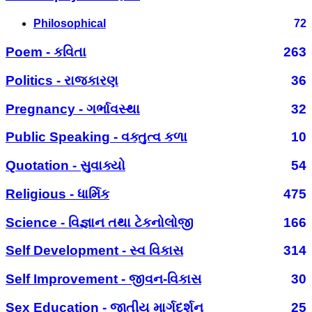
Philosophical
72
Poem - કવિતા
263
Politics - રાજકારણ
36
Pregnancy - ગર્ભાવસ્થા
32
Public Speaking - વક્તુત્વ કળા
10
Quotation - સુવાક્યો
54
Religious - ધાર્મિક
475
Science - વિજ્ઞાન તથા ટેકનોલોજી
166
Self Development - સ્વ વિકાસ
314
Self Improvement - જીવન-વિકાસ
30
Sex Education - જાતીય માર્ગદર્શન
25