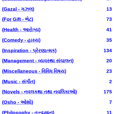
(Gazal - ગઝલ)
13
(For Gift - ભેટ)
73
(Health - આરોગ્ય)
41
(Comedy - હાસ્ય)
35
(Inspiration - પ્રેરણાત્મક)
134
(Management - વ્યવસ્થા સંચાલન)
20
(Miscellaneous - વિવિધ વિષય)
23
(Music - સંગીત)
2
(Novels - નવલકથા તથા નવલિકાઓ)
175
(Osho - ઓશો)
7
(Philosophy - તત્ત્વજ્ઞાન)
11