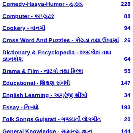
Comedy-Hasya-Humor - હાસ્ય
228
Computer - કમ્પ્યુટર
88
Cookery - વાનગી
94
Cross Word And Puzzles - કોયડા તથા ઉખાણાં
26
Dictionary & Encyclopedia - શબ્દકોશ તથા
જ્ઞાનકોશ
64
Drama & Film - નાટકો તથા ફિલ્મ
55
Educational - શિક્ષણ સંબંધી
147
English Learning - અંગ્રેજી શીખો
34
Essay - નિબંધો
193
Folk Songs Gujarati - ગુજરાતી લોકગીત
20
General Knowledge - સામાન્ય જ્ઞાન
144