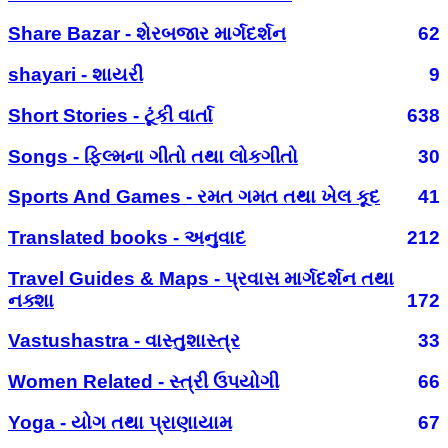
Share Bazar - શેરબજાર માર્ગદર્શન
62
shayari - શાયરી
9
Short Stories - ટૂંકી વાર્તા
638
Songs - ફિલ્મના ગીતો તથા લોકગીતો
30
Sports And Games - રમત ગમત તથા ખેલ કૂદ
41
Translated books - અનુવાદ
212
Travel Guides & Maps - પ્રવાસ માર્ગદર્શન તથા
નક્શા
172
Vastushastra - વાસ્તુશાસ્ત્ર
33
Women Related - સ્ત્રી ઉપયોગી
66
Yoga - યોગ તથા પ્રાણાયામ
67