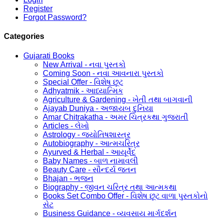
Register
Forgot Password?
Categories
Gujarati Books
New Arrival - નવા પુસ્તકો
Coming Soon - નવા આવનારા પુસ્તકો
Special Offer - વિશેષ છૂટ
Adhyatmik - આધ્યાત્મિક
Agriculture & Gardening - ખેતી તથા બાગવાની
Ajayab Duniya - અજાયબ દુનિયા
Amar Chitrakatha - અમર ચિત્રકથા ગુજરાતી
Articles - લેખો
Astrology - જ્યોતિષશાસ્ત્ર
Autobiography - આત્મચરિત્ર
Ayurved & Herbal - આયૂર્વેદ
Baby Names - બાળ નામાવલી
Beauty Care - સૌન્દર્ય જતન
Bhajan - ભજન
Biography - જીવન ચરિત્ર તથા આત્મકથા
Books Set Combo Offer - વિશેષ છૂટ વાળા પુસ્તકોનો
સેટ
Business Guidance - વ્યવસાય માર્ગદર્શન