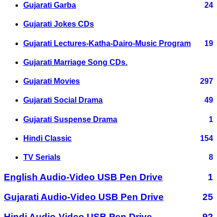
Gujarati Garba
24
Gujarati Jokes CDs
Gujarati Lectures-Katha-Dairo-Music Program
19
Gujarati Marriage Song CDs.
Gujarati Movies
297
Gujarati Social Drama
49
Gujarati Suspense Drama
1
Hindi Classic
154
TV Serials
8
English Audio-Video USB Pen Drive
1
Gujarati Audio-Video USB Pen Drive
25
Hindi Audio-Video USB Pen Drive
92