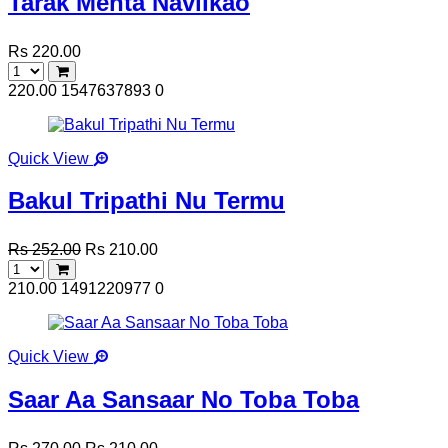
Tarak Mehta Navlikao
Rs 220.00
220.00
1547637893
0
Quick View
Bakul Tripathi Nu Termu
Rs 252.00
Rs 210.00
210.00
1491220977
0
Quick View
Saar Aa Sansaar No Toba Toba