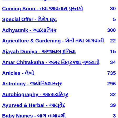
Coming Soon - નવા આવનારા પુસ્તકો
30
Special Offer - વિશેષ છૂટ
5
Adhyatmik - આધ્યાત્મિક
300
Agriculture & Gardening - ખેતી તથા બાગવાની
22
Ajayab Duniya - અજાયબ દુનિયા
15
Amar Chitrakatha - અમર ચિત્રકથા ગુજરાતી
34
Articles - લેખો
735
Astrology - જ્યોતિષશાસ્ત્ર
296
Autobiography - આત્મચરિત્ર
32
Ayurved & Herbal - આયૂર્વેદ
39
Baby Names - બાળ નામાવલી
3