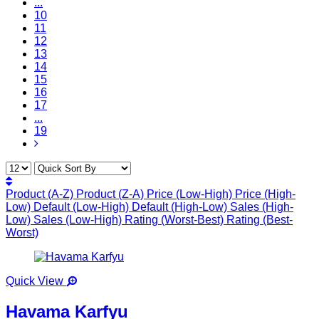
...
10
11
12
13
14
15
16
17
...
19
Product (A-Z)
Product (Z-A)
Price (Low-High)
Price (High-
Low)
Default (Low-High)
Default (High-Low)
Sales (High-
Low)
Sales (Low-High)
Rating (Worst-Best)
Rating (Best-
Worst)
Quick View
Havama Karfyu