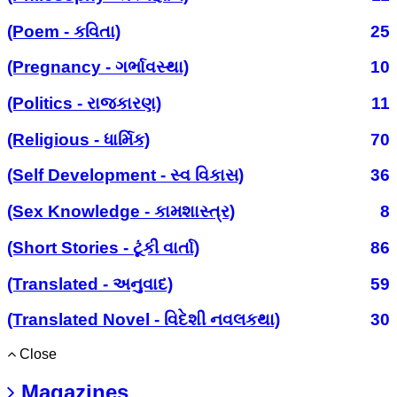
(Poem - કવિતા)
25
(Pregnancy - ગર્ભાવસ્થા)
10
(Politics - રાજકારણ)
11
(Religious - ધાર્મિક)
70
(Self Development - સ્વ વિકાસ)
36
(Sex Knowledge - કામશાસ્ત્ર)
8
(Short Stories - ટૂંકી વાર્તા)
86
(Translated - અનુવાદ)
59
(Translated Novel - વિદેશી નવલકથા)
30
Close
Magazines