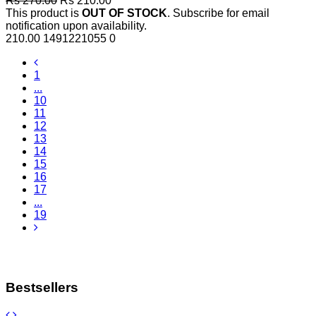
Rs 270.00
Rs 210.00
This product is
OUT OF STOCK
. Subscribe for email
notification upon availability.
210.00
1491221055
0
1
...
10
11
12
13
14
15
16
17
...
19
Bestsellers