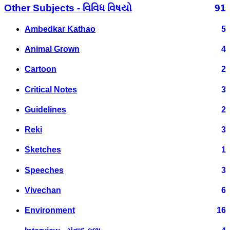
Other Subjects - વિવિધ વિષયો
91
Ambedkar Kathao
5
Animal Grown
4
Cartoon
2
Critical Notes
3
Guidelines
2
Reki
3
Sketches
1
Speeches
3
Vivechan
6
Environment
16