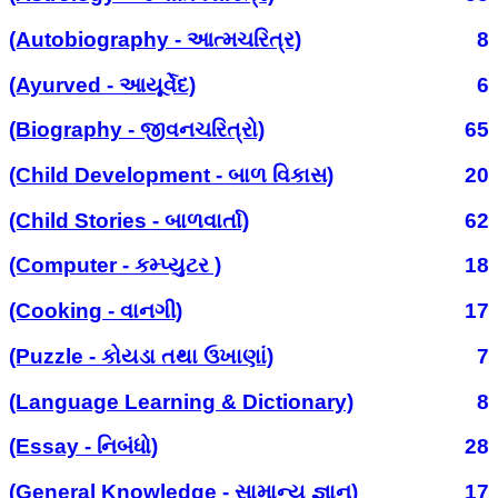
(Autobiography - આત્મચરિત્ર)
8
(Ayurved - આયૂર્વેદ)
6
(Biography - જીવનચરિત્રો)
65
(Child Development - બાળ વિકાસ)
20
(Child Stories - બાળવાર્તા)
62
(Computer - કમ્પ્યુટર )
18
(Cooking - વાનગી)
17
(Puzzle - કોયડા તથા ઉખાણાં)
7
(Language Learning & Dictionary)
8
(Essay - નિબંધો)
28
(General Knowledge - સામાન્ય જ્ઞાન)
17