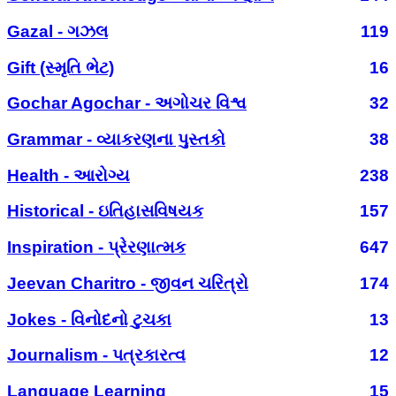
Gazal - ગઝલ
119
Gift (સ્મૃતિ ભેટ)
16
Gochar Agochar - અગોચર વિશ્વ
32
Grammar - વ્યાકરણના પુસ્તકો
38
Health - આરોગ્ય
238
Historical - ઇતિહાસવિષયક
157
Inspiration - પ્રેરણાત્મક
647
Jeevan Charitro - જીવન ચરિત્રો
174
Jokes - વિનોદનો ટુચકા
13
Journalism - પત્રકારત્વ
12
Language Learning
15