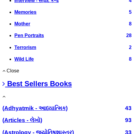
Interview - સંવાદ કળા
4
Memories
5
Mother
8
Pen Portraits
28
Terrorism
2
Wild Life
8
Close
Best Sellers Books
(Adhyatmik - આધ્યાત્મિક)
43
(Articles - લેખો)
93
(Astrology - જ્યોતિષશાસ્ત્ર)
33