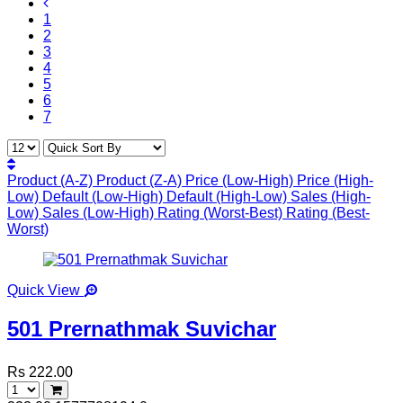
1
2
3
4
5
6
7
Product (A-Z)
Product (Z-A)
Price (Low-High)
Price (High-
Low)
Default (Low-High)
Default (High-Low)
Sales (High-
Low)
Sales (Low-High)
Rating (Worst-Best)
Rating (Best-
Worst)
Quick View
501 Prernathmak Suvichar
Rs 222.00