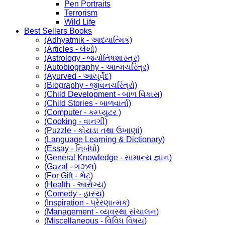
Pen Portraits
Terrorism
Wild Life
Best Sellers Books
(Adhyatmik - આધ્યાત્મિક)
(Articles - લેખો)
(Astrology - જ્યોતિષશાસ્ત્ર)
(Autobiography - આત્મચરિત્ર)
(Ayurved - આયૂર્વેદ)
(Biography - જીવનચરિત્રો)
(Child Development - બાળ વિકાસ)
(Child Stories - બાળવાર્તા)
(Computer - કમ્પ્યુટર )
(Cooking - વાનગી)
(Puzzle - કોયડા તથા ઉખાણાં)
(Language Learning & Dictionary)
(Essay - નિબંધો)
(General Knowledge - સામાન્ય જ્ઞાન)
(Gazal - ગઝલ)
(For Gift - ભેટ)
(Health - આરોગ્ય)
(Comedy - હાસ્ય)
(Inspiration - પ્રેરણાત્મક)
(Management - વ્યવસ્થા સંચાલન)
(Miscellaneous - વિવિધ વિષય)