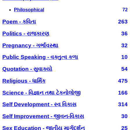
Philosophical
72
Poem - કવિતા
263
Politics - રાજકારણ
36
Pregnancy - ગર્ભાવસ્થા
32
Public Speaking - વક્તુત્વ કળા
10
Quotation - સુવાક્યો
54
Religious - ધાર્મિક
475
Science - વિજ્ઞાન તથા ટેકનોલોજી
166
Self Development - સ્વ વિકાસ
314
Self Improvement - જીવન-વિકાસ
30
Sex Education - જાતીય માર્ગદર્શન
25