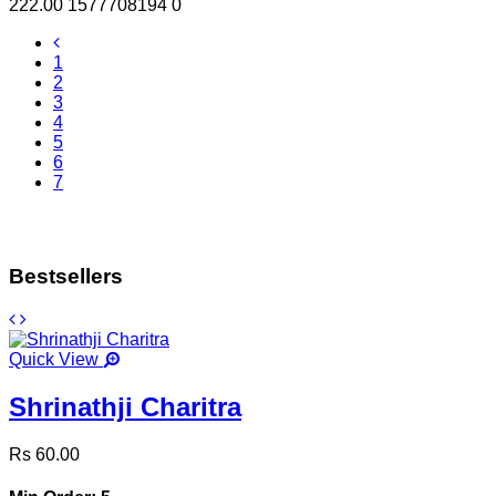
222.00
1577708194
0
1
2
3
4
5
6
7
Bestsellers
Quick View
Shrinathji Charitra
Rs 60.00