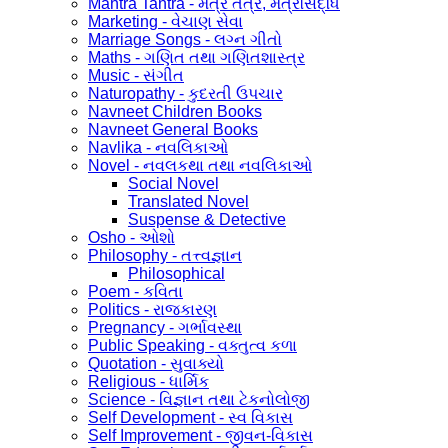
Mantra Tantra - મંત્ર તંત્ર, મંત્રસિદ્ધિ
Marketing - વેચાણ સેવા
Marriage Songs - લગ્ન ગીતો
Maths - ગણિત તથા ગણિતશાસ્ત્ર
Music - સંગીત
Naturopathy - કુદરતી ઉપચાર
Navneet Children Books
Navneet General Books
Navlika - નવલિકાઓ
Novel - નવલકથા તથા નવલિકાઓ
Social Novel
Translated Novel
Suspense & Detective
Osho - ઓશો
Philosophy - તત્ત્વજ્ઞાન
Philosophical
Poem - કવિતા
Politics - રાજકારણ
Pregnancy - ગર્ભાવસ્થા
Public Speaking - વક્તુત્વ કળા
Quotation - સુવાક્યો
Religious - ધાર્મિક
Science - વિજ્ઞાન તથા ટેકનોલોજી
Self Development - સ્વ વિકાસ
Self Improvement - જીવન-વિકાસ