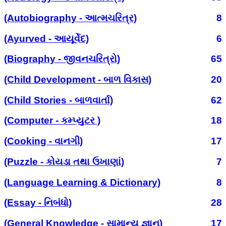
(Autobiography - આત્મચરિત્ર)
8
(Ayurved - આયૂર્વેદ)
6
(Biography - જીવનચરિત્રો)
65
(Child Development - બાળ વિકાસ)
20
(Child Stories - બાળવાર્તા)
62
(Computer - કમ્પ્યુટર )
18
(Cooking - વાનગી)
17
(Puzzle - કોયડા તથા ઉખાણાં)
7
(Language Learning & Dictionary)
8
(Essay - નિબંધો)
28
(General Knowledge - સામાન્ય જ્ઞાન)
17