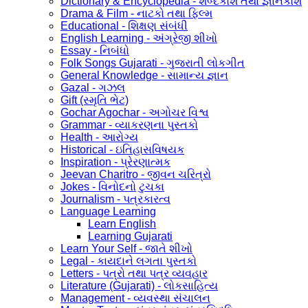
Dictionary & Encyclopedia - શબ્દકોશ તથા જ્ઞાનકોશ
Drama & Film - નાટકો તથા ફિલ્મ
Educational - શિક્ષણ સંબંધી
English Learning - અંગ્રેજી શીખો
Essay - નિબંધો
Folk Songs Gujarati - ગુજરાતી લોકગીત
General Knowledge - સામાન્ય જ્ઞાન
Gazal - ગઝલ
Gift (સ્મૃતિ ભેટ)
Gochar Agochar - અગોચર વિશ્વ
Grammar - વ્યાકરણના પુસ્તકો
Health - આરોગ્ય
Historical - ઇતિહાસવિષયક
Inspiration - પ્રેરણાત્મક
Jeevan Charitro - જીવન ચરિત્રો
Jokes - વિનોદનો ટુચકા
Journalism - પત્રકારત્વ
Language Learning
Learn English
Learning Gujarati
Learn Your Self - જાતે શીખો
Legal - કાયદાને લગતા પુસ્તકો
Letters - પત્રો તથા પત્ર વ્યવહાર
Literature (Gujarati) - લોકસાહિત્ય
Management - વ્યવસ્થા સંચાલન