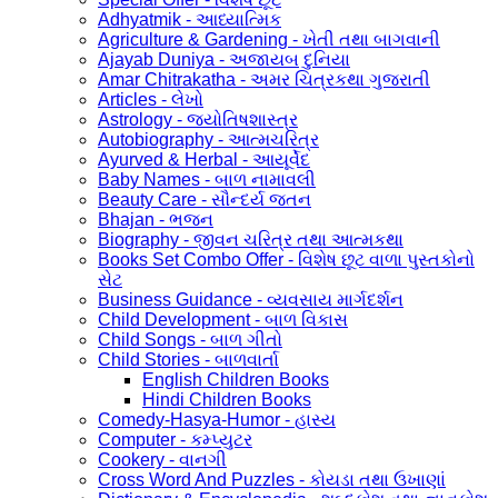
Adhyatmik - આધ્યાત્મિક
Agriculture & Gardening - ખેતી તથા બાગવાની
Ajayab Duniya - અજાયબ દુનિયા
Amar Chitrakatha - અમર ચિત્રકથા ગુજરાતી
Articles - લેખો
Astrology - જ્યોતિષશાસ્ત્ર
Autobiography - આત્મચરિત્ર
Ayurved & Herbal - આયૂર્વેદ
Baby Names - બાળ નામાવલી
Beauty Care - સૌન્દર્ય જતન
Bhajan - ભજન
Biography - જીવન ચરિત્ર તથા આત્મકથા
Books Set Combo Offer - વિશેષ છૂટ વાળા પુસ્તકોનો
સેટ
Business Guidance - વ્યવસાય માર્ગદર્શન
Child Development - બાળ વિકાસ
Child Songs - બાળ ગીતો
Child Stories - બાળવાર્તા
English Children Books
Hindi Children Books
Comedy-Hasya-Humor - હાસ્ય
Computer - કમ્પ્યુટર
Cookery - વાનગી
Cross Word And Puzzles - કોયડા તથા ઉખાણાં