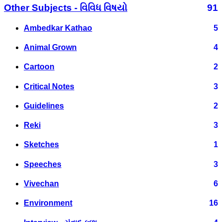
Other Subjects - વિવિધ વિષયો
91
Ambedkar Kathao
5
Animal Grown
4
Cartoon
2
Critical Notes
3
Guidelines
2
Reki
3
Sketches
1
Speeches
3
Vivechan
6
Environment
16