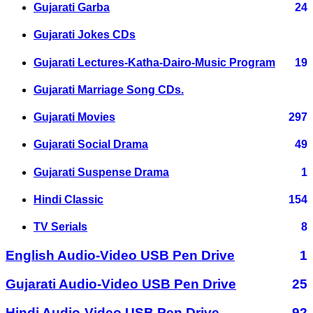
Gujarati Garba
24
Gujarati Jokes CDs
Gujarati Lectures-Katha-Dairo-Music Program
19
Gujarati Marriage Song CDs.
Gujarati Movies
297
Gujarati Social Drama
49
Gujarati Suspense Drama
1
Hindi Classic
154
TV Serials
8
English Audio-Video USB Pen Drive
1
Gujarati Audio-Video USB Pen Drive
25
Hindi Audio-Video USB Pen Drive
92