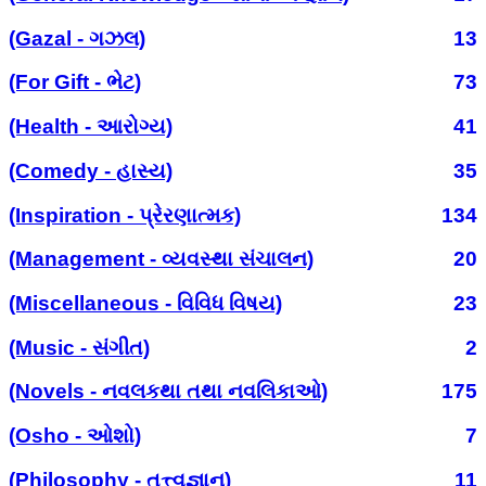
(Gazal - ગઝલ)
13
(For Gift - ભેટ)
73
(Health - આરોગ્ય)
41
(Comedy - હાસ્ય)
35
(Inspiration - પ્રેરણાત્મક)
134
(Management - વ્યવસ્થા સંચાલન)
20
(Miscellaneous - વિવિધ વિષય)
23
(Music - સંગીત)
2
(Novels - નવલકથા તથા નવલિકાઓ)
175
(Osho - ઓશો)
7
(Philosophy - તત્ત્વજ્ઞાન)
11