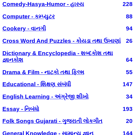
Comedy-Hasya-Humor - હાસ્ય
228
Computer - કમ્પ્યુટર
88
Cookery - વાનગી
94
Cross Word And Puzzles - કોયડા તથા ઉખાણાં
26
Dictionary & Encyclopedia - શબ્દકોશ તથા
જ્ઞાનકોશ
64
Drama & Film - નાટકો તથા ફિલ્મ
55
Educational - શિક્ષણ સંબંધી
147
English Learning - અંગ્રેજી શીખો
34
Essay - નિબંધો
193
Folk Songs Gujarati - ગુજરાતી લોકગીત
20
General Knowledge - સામાન્ય જ્ઞાન
144