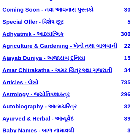
Coming Soon - નવા આવનારા પુસ્તકો
30
Special Offer - વિશેષ છૂટ
5
Adhyatmik - આધ્યાત્મિક
300
Agriculture & Gardening - ખેતી તથા બાગવાની
22
Ajayab Duniya - અજાયબ દુનિયા
15
Amar Chitrakatha - અમર ચિત્રકથા ગુજરાતી
34
Articles - લેખો
735
Astrology - જ્યોતિષશાસ્ત્ર
296
Autobiography - આત્મચરિત્ર
32
Ayurved & Herbal - આયૂર્વેદ
39
Baby Names - બાળ નામાવલી
3