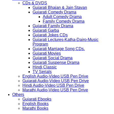
CDs & DVDS
Gujarati Bhajan & Jain Stavan
Gujarati Comedy Drama
Adult Comedy Drama
Family Comedy Drama
Gujarati Family Drama
Gujarati Garba
Gujarati Jokes CDs
Gujarati Lectures-Katha-Dairo-Music
Program
Gujarati Marriage Song CDs.
Gujarati Movies
Gujarati Social Drama
Gujarati Suspense Drama
Hindi Classic
TV Serials
English Audio-Video USB Pen Drive
Gujarati Audio-Video USB Pen Drive
Hindi Audio-Video USB Pen Drive
Marathi Audio-Video USB Pen Drive
Others
Gujarati Ebooks
English Books
Marathi Books