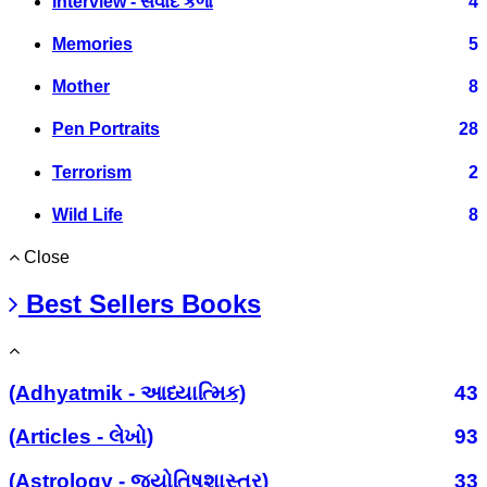
Interview - સંવાદ કળા
4
Memories
5
Mother
8
Pen Portraits
28
Terrorism
2
Wild Life
8
Close
Best Sellers Books
(Adhyatmik - આધ્યાત્મિક)
43
(Articles - લેખો)
93
(Astrology - જ્યોતિષશાસ્ત્ર)
33