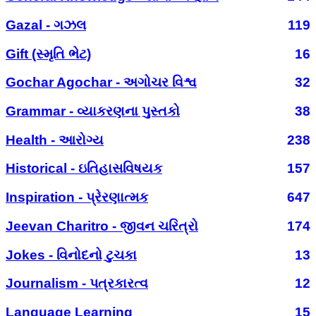
Gazal - ગઝલ
119
Gift (સ્મૃતિ ભેટ)
16
Gochar Agochar - અગોચર વિશ્વ
32
Grammar - વ્યાકરણના પુસ્તકો
38
Health - આરોગ્ય
238
Historical - ઇતિહાસવિષયક
157
Inspiration - પ્રેરણાત્મક
647
Jeevan Charitro - જીવન ચરિત્રો
174
Jokes - વિનોદનો ટુચકા
13
Journalism - પત્રકારત્વ
12
Language Learning
15