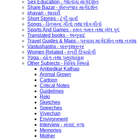
Sex Education - જાતીય માર્ગદર્શન
Share Bazar - શેરબજાર માર્ગદર્શન
shayari - શાયરી
Short Stories - ટૂંકી વાર્તા
Songs - ફિલ્મના ગીતો તથા લોકગીતો
Sports And Games - રમત ગમત તથા ખેલ કૂદ
Translated books - અનુવાદ
Travel Guides & Maps - પ્રવાસ માર્ગદર્શન તથા નક્શા
Vastushastra - વાસ્તુશાસ્ત્ર
Women Related - સ્ત્રી ઉપયોગી
Yoga - યોગ તથા પ્રાણાયામ
Other Subjects - વિવિધ વિષયો
Ambedkar Kathao
Animal Grown
Cartoon
Critical Notes
Guidelines
Reki
Sketches
Speeches
Vivechan
Environment
Interview - સંવાદ કળા
Memories
Mother