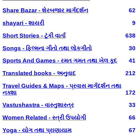
Share Bazar - શેરબજાર માર્ગદર્શન
62
shayari - શાયરી
9
Short Stories - ટૂંકી વાર્તા
638
Songs - ફિલ્મના ગીતો તથા લોકગીતો
30
Sports And Games - રમત ગમત તથા ખેલ કૂદ
41
Translated books - અનુવાદ
212
Travel Guides & Maps - પ્રવાસ માર્ગદર્શન તથા
નક્શા
172
Vastushastra - વાસ્તુશાસ્ત્ર
33
Women Related - સ્ત્રી ઉપયોગી
66
Yoga - યોગ તથા પ્રાણાયામ
67