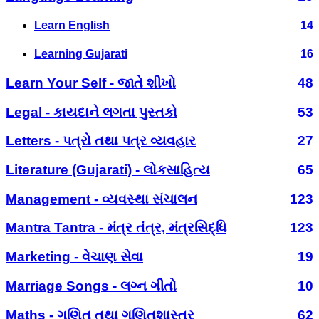
Learn English
14
Learning Gujarati
16
Learn Your Self - જાતે શીખો
48
Legal - કાયદાને લગતા પુસ્તકો
53
Letters - પત્રો તથા પત્ર વ્યવહાર
27
Literature (Gujarati) - લોકસાહિત્ય
65
Management - વ્યવસ્થા સંચાલન
123
Mantra Tantra - મંત્ર તંત્ર, મંત્રસિદ્ધિ
123
Marketing - વેચાણ સેવા
19
Marriage Songs - લગ્ન ગીતો
10
Maths - ગણિત તથા ગણિતશાસ્ત્ર
62