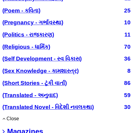
(Poem - કવિતા)
25
(Pregnancy - ગર્ભાવસ્થા)
10
(Politics - રાજકારણ)
11
(Religious - ધાર્મિક)
70
(Self Development - સ્વ વિકાસ)
36
(Sex Knowledge - કામશાસ્ત્ર)
8
(Short Stories - ટૂંકી વાર્તા)
86
(Translated - અનુવાદ)
59
(Translated Novel - વિદેશી નવલકથા)
30
Close
Magazines