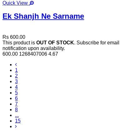
Quick View
Ek Shanjh Ne Sarname
Rs 600.00
This product is
OUT OF STOCK
. Subscribe for email
notification upon availability.
600.00
1268407006
4.67
1
2
3
4
5
6
7
8
...
15