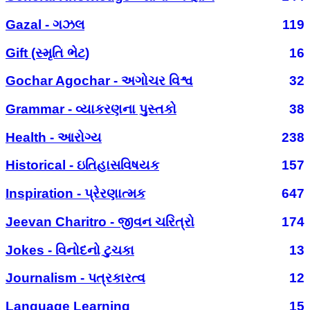
Gazal - ગઝલ
119
Gift (સ્મૃતિ ભેટ)
16
Gochar Agochar - અગોચર વિશ્વ
32
Grammar - વ્યાકરણના પુસ્તકો
38
Health - આરોગ્ય
238
Historical - ઇતિહાસવિષયક
157
Inspiration - પ્રેરણાત્મક
647
Jeevan Charitro - જીવન ચરિત્રો
174
Jokes - વિનોદનો ટુચકા
13
Journalism - પત્રકારત્વ
12
Language Learning
15