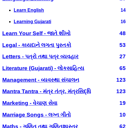
Learn English
14
Learning Gujarati
16
Learn Your Self - જાતે શીખો
48
Legal - કાયદાને લગતા પુસ્તકો
53
Letters - પત્રો તથા પત્ર વ્યવહાર
27
Literature (Gujarati) - લોકસાહિત્ય
65
Management - વ્યવસ્થા સંચાલન
123
Mantra Tantra - મંત્ર તંત્ર, મંત્રસિદ્ધિ
123
Marketing - વેચાણ સેવા
19
Marriage Songs - લગ્ન ગીતો
10
Maths - ગણિત તથા ગણિતશાસ્ત્ર
62