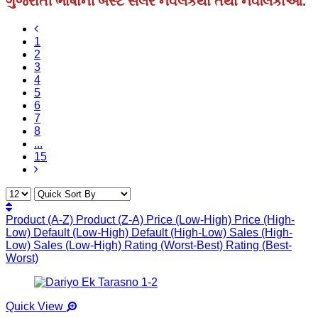
ગુજરાતી ભાષાની બેસ્ટ સેલર નવલકથા તથા નવલિકાઓ.
1
2
3
4
5
6
7
8
...
15
Product (A-Z)
Product (Z-A)
Price (Low-High)
Price (High-
Low)
Default (Low-High)
Default (High-Low)
Sales (High-
Low)
Sales (Low-High)
Rating (Worst-Best)
Rating (Best-
Worst)
Quick View