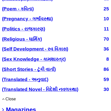
(Poem - કવિતા)
25
(Pregnancy - ગર્ભાવસ્થા)
10
(Politics - રાજકારણ)
11
(Religious - ધાર્મિક)
70
(Self Development - સ્વ વિકાસ)
36
(Sex Knowledge - કામશાસ્ત્ર)
8
(Short Stories - ટૂંકી વાર્તા)
86
(Translated - અનુવાદ)
59
(Translated Novel - વિદેશી નવલકથા)
30
Close
Magazines