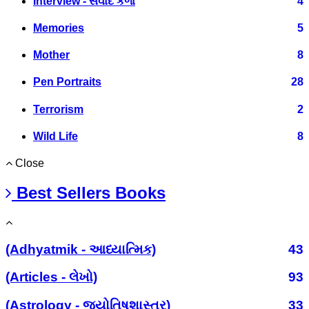
Interview - સંવાદ કળા
4
Memories
5
Mother
8
Pen Portraits
28
Terrorism
2
Wild Life
8
Close
Best Sellers Books
(Adhyatmik - આધ્યાત્મિક)
43
(Articles - લેખો)
93
(Astrology - જ્યોતિષશાસ્ત્ર)
33