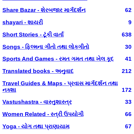
Share Bazar - શેરબજાર માર્ગદર્શન
62
shayari - શાયરી
9
Short Stories - ટૂંકી વાર્તા
638
Songs - ફિલ્મના ગીતો તથા લોકગીતો
30
Sports And Games - રમત ગમત તથા ખેલ કૂદ
41
Translated books - અનુવાદ
212
Travel Guides & Maps - પ્રવાસ માર્ગદર્શન તથા
નક્શા
172
Vastushastra - વાસ્તુશાસ્ત્ર
33
Women Related - સ્ત્રી ઉપયોગી
66
Yoga - યોગ તથા પ્રાણાયામ
67