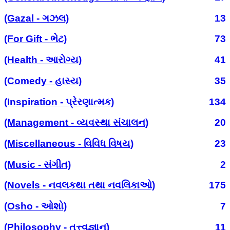
(Gazal - ગઝલ)
13
(For Gift - ભેટ)
73
(Health - આરોગ્ય)
41
(Comedy - હાસ્ય)
35
(Inspiration - પ્રેરણાત્મક)
134
(Management - વ્યવસ્થા સંચાલન)
20
(Miscellaneous - વિવિધ વિષય)
23
(Music - સંગીત)
2
(Novels - નવલકથા તથા નવલિકાઓ)
175
(Osho - ઓશો)
7
(Philosophy - તત્ત્વજ્ઞાન)
11