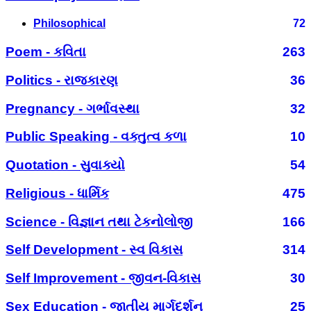
Philosophical
72
Poem - કવિતા
263
Politics - રાજકારણ
36
Pregnancy - ગર્ભાવસ્થા
32
Public Speaking - વક્તુત્વ કળા
10
Quotation - સુવાક્યો
54
Religious - ધાર્મિક
475
Science - વિજ્ઞાન તથા ટેકનોલોજી
166
Self Development - સ્વ વિકાસ
314
Self Improvement - જીવન-વિકાસ
30
Sex Education - જાતીય માર્ગદર્શન
25