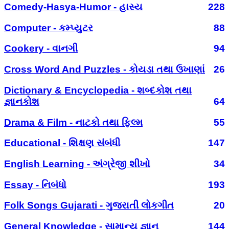
Comedy-Hasya-Humor - હાસ્ય
228
Computer - કમ્પ્યુટર
88
Cookery - વાનગી
94
Cross Word And Puzzles - કોયડા તથા ઉખાણાં
26
Dictionary & Encyclopedia - શબ્દકોશ તથા
જ્ઞાનકોશ
64
Drama & Film - નાટકો તથા ફિલ્મ
55
Educational - શિક્ષણ સંબંધી
147
English Learning - અંગ્રેજી શીખો
34
Essay - નિબંધો
193
Folk Songs Gujarati - ગુજરાતી લોકગીત
20
General Knowledge - સામાન્ય જ્ઞાન
144