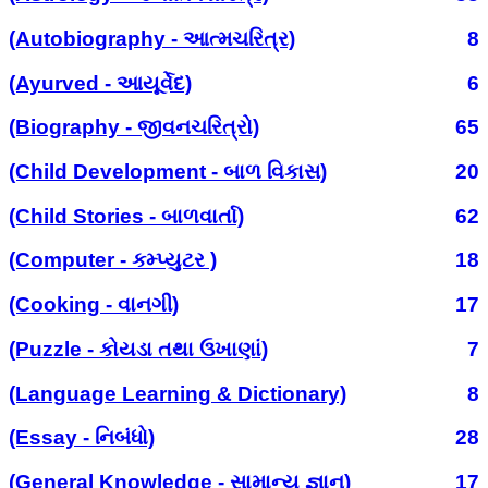
(Autobiography - આત્મચરિત્ર)
8
(Ayurved - આયૂર્વેદ)
6
(Biography - જીવનચરિત્રો)
65
(Child Development - બાળ વિકાસ)
20
(Child Stories - બાળવાર્તા)
62
(Computer - કમ્પ્યુટર )
18
(Cooking - વાનગી)
17
(Puzzle - કોયડા તથા ઉખાણાં)
7
(Language Learning & Dictionary)
8
(Essay - નિબંધો)
28
(General Knowledge - સામાન્ય જ્ઞાન)
17