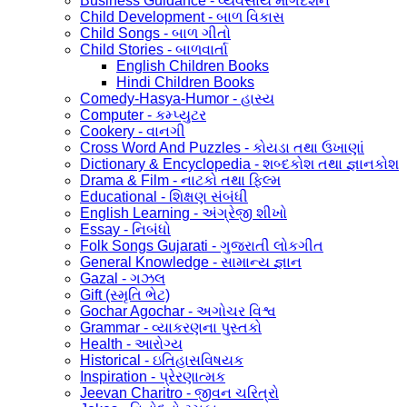
Business Guidance - વ્યવસાય માર્ગદર્શન
Child Development - બાળ વિકાસ
Child Songs - બાળ ગીતો
Child Stories - બાળવાર્તા
English Children Books
Hindi Children Books
Comedy-Hasya-Humor - હાસ્ય
Computer - કમ્પ્યુટર
Cookery - વાનગી
Cross Word And Puzzles - કોયડા તથા ઉખાણાં
Dictionary & Encyclopedia - શબ્દકોશ તથા જ્ઞાનકોશ
Drama & Film - નાટકો તથા ફિલ્મ
Educational - શિક્ષણ સંબંધી
English Learning - અંગ્રેજી શીખો
Essay - નિબંધો
Folk Songs Gujarati - ગુજરાતી લોકગીત
General Knowledge - સામાન્ય જ્ઞાન
Gazal - ગઝલ
Gift (સ્મૃતિ ભેટ)
Gochar Agochar - અગોચર વિશ્વ
Grammar - વ્યાકરણના પુસ્તકો
Health - આરોગ્ય
Historical - ઇતિહાસવિષયક
Inspiration - પ્રેરણાત્મક
Jeevan Charitro - જીવન ચરિત્રો