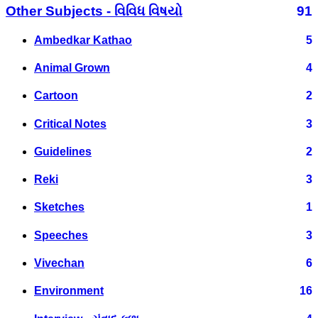
Other Subjects - વિવિધ વિષયો
91
Ambedkar Kathao
5
Animal Grown
4
Cartoon
2
Critical Notes
3
Guidelines
2
Reki
3
Sketches
1
Speeches
3
Vivechan
6
Environment
16