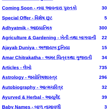
Coming Soon - નવા આવનારા પુસ્તકો
30
Special Offer - વિશેષ છૂટ
5
Adhyatmik - આધ્યાત્મિક
300
Agriculture & Gardening - ખેતી તથા બાગવાની
22
Ajayab Duniya - અજાયબ દુનિયા
15
Amar Chitrakatha - અમર ચિત્રકથા ગુજરાતી
34
Articles - લેખો
735
Astrology - જ્યોતિષશાસ્ત્ર
296
Autobiography - આત્મચરિત્ર
32
Ayurved & Herbal - આયૂર્વેદ
39
Baby Names - બાળ નામાવલી
3