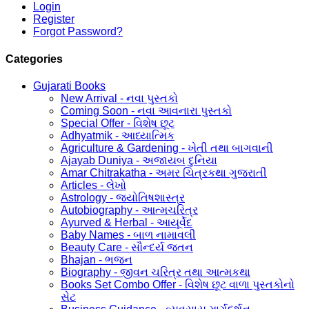
Login
Register
Forgot Password?
Categories
Gujarati Books
New Arrival - નવા પુસ્તકો
Coming Soon - નવા આવનારા પુસ્તકો
Special Offer - વિશેષ છૂટ
Adhyatmik - આધ્યાત્મિક
Agriculture & Gardening - ખેતી તથા બાગવાની
Ajayab Duniya - અજાયબ દુનિયા
Amar Chitrakatha - અમર ચિત્રકથા ગુજરાતી
Articles - લેખો
Astrology - જ્યોતિષશાસ્ત્ર
Autobiography - આત્મચરિત્ર
Ayurved & Herbal - આયૂર્વેદ
Baby Names - બાળ નામાવલી
Beauty Care - સૌન્દર્ય જતન
Bhajan - ભજન
Biography - જીવન ચરિત્ર તથા આત્મકથા
Books Set Combo Offer - વિશેષ છૂટ વાળા પુસ્તકોનો
સેટ