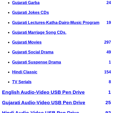
Gujarati Garba
24
Gujarati Jokes CDs
Gujarati Lectures-Katha-Dairo-Music Program
19
Gujarati Marriage Song CDs.
Gujarati Movies
297
Gujarati Social Drama
49
Gujarati Suspense Drama
1
Hindi Classic
154
TV Serials
8
English Audio-Video USB Pen Drive
1
Gujarati Audio-Video USB Pen Drive
25
Hindi Audio-Video USB Pen Drive
92