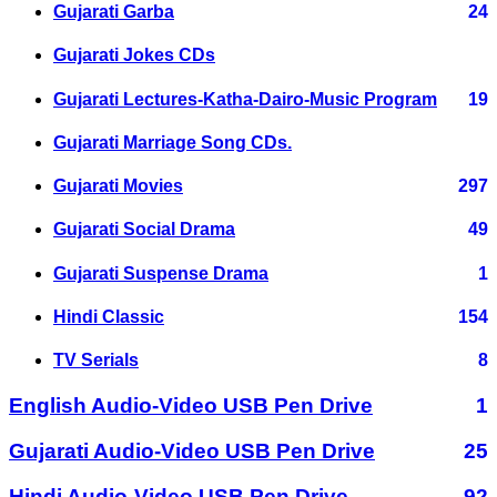
Gujarati Garba
24
Gujarati Jokes CDs
Gujarati Lectures-Katha-Dairo-Music Program
19
Gujarati Marriage Song CDs.
Gujarati Movies
297
Gujarati Social Drama
49
Gujarati Suspense Drama
1
Hindi Classic
154
TV Serials
8
English Audio-Video USB Pen Drive
1
Gujarati Audio-Video USB Pen Drive
25
Hindi Audio-Video USB Pen Drive
92