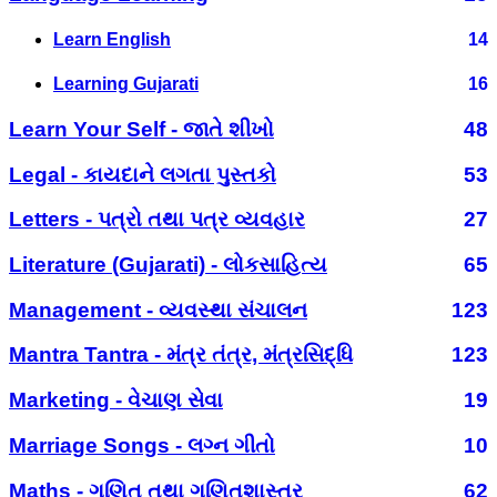
Learn English
14
Learning Gujarati
16
Learn Your Self - જાતે શીખો
48
Legal - કાયદાને લગતા પુસ્તકો
53
Letters - પત્રો તથા પત્ર વ્યવહાર
27
Literature (Gujarati) - લોકસાહિત્ય
65
Management - વ્યવસ્થા સંચાલન
123
Mantra Tantra - મંત્ર તંત્ર, મંત્રસિદ્ધિ
123
Marketing - વેચાણ સેવા
19
Marriage Songs - લગ્ન ગીતો
10
Maths - ગણિત તથા ગણિતશાસ્ત્ર
62