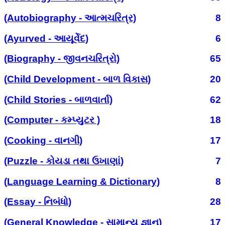
(Autobiography - આત્મચરિત્ર)
8
(Ayurved - આયૂર્વેદ)
6
(Biography - જીવનચરિત્રો)
65
(Child Development - બાળ વિકાસ)
20
(Child Stories - બાળવાર્તા)
62
(Computer - કમ્પ્યુટર )
18
(Cooking - વાનગી)
17
(Puzzle - કોયડા તથા ઉખાણાં)
7
(Language Learning & Dictionary)
8
(Essay - નિબંધો)
28
(General Knowledge - સામાન્ય જ્ઞાન)
17