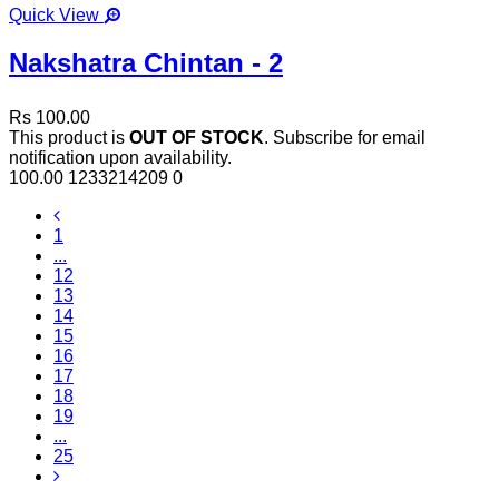
Quick View
Nakshatra Chintan - 2
Rs 100.00
This product is
OUT OF STOCK
. Subscribe for email
notification upon availability.
100.00
1233214209
0
1
...
12
13
14
15
16
17
18
19
...
25