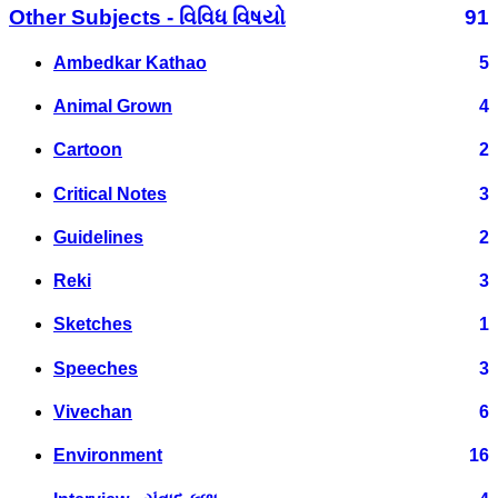
Other Subjects - વિવિધ વિષયો
91
Ambedkar Kathao
5
Animal Grown
4
Cartoon
2
Critical Notes
3
Guidelines
2
Reki
3
Sketches
1
Speeches
3
Vivechan
6
Environment
16