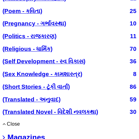
(Poem - કવિતા)
25
(Pregnancy - ગર્ભાવસ્થા)
10
(Politics - રાજકારણ)
11
(Religious - ધાર્મિક)
70
(Self Development - સ્વ વિકાસ)
36
(Sex Knowledge - કામશાસ્ત્ર)
8
(Short Stories - ટૂંકી વાર્તા)
86
(Translated - અનુવાદ)
59
(Translated Novel - વિદેશી નવલકથા)
30
Close
Magazines