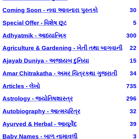
Coming Soon - નવા આવનારા પુસ્તકો
30
Special Offer - વિશેષ છૂટ
5
Adhyatmik - આધ્યાત્મિક
300
Agriculture & Gardening - ખેતી તથા બાગવાની
22
Ajayab Duniya - અજાયબ દુનિયા
15
Amar Chitrakatha - અમર ચિત્રકથા ગુજરાતી
34
Articles - લેખો
735
Astrology - જ્યોતિષશાસ્ત્ર
296
Autobiography - આત્મચરિત્ર
32
Ayurved & Herbal - આયૂર્વેદ
39
Baby Names - બાળ નામાવલી
3