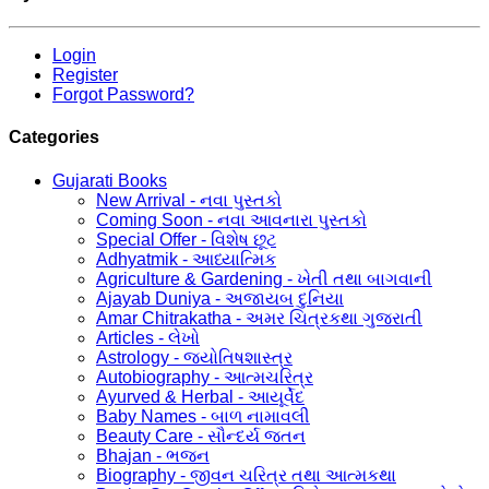
Login
Register
Forgot Password?
Categories
Gujarati Books
New Arrival - નવા પુસ્તકો
Coming Soon - નવા આવનારા પુસ્તકો
Special Offer - વિશેષ છૂટ
Adhyatmik - આધ્યાત્મિક
Agriculture & Gardening - ખેતી તથા બાગવાની
Ajayab Duniya - અજાયબ દુનિયા
Amar Chitrakatha - અમર ચિત્રકથા ગુજરાતી
Articles - લેખો
Astrology - જ્યોતિષશાસ્ત્ર
Autobiography - આત્મચરિત્ર
Ayurved & Herbal - આયૂર્વેદ
Baby Names - બાળ નામાવલી
Beauty Care - સૌન્દર્ય જતન
Bhajan - ભજન
Biography - જીવન ચરિત્ર તથા આત્મકથા