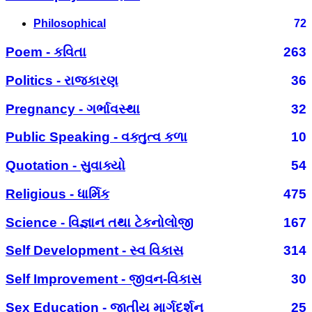
Philosophical
72
Poem - કવિતા
263
Politics - રાજકારણ
36
Pregnancy - ગર્ભાવસ્થા
32
Public Speaking - વક્તુત્વ કળા
10
Quotation - સુવાક્યો
54
Religious - ધાર્મિક
475
Science - વિજ્ઞાન તથા ટેકનોલોજી
167
Self Development - સ્વ વિકાસ
314
Self Improvement - જીવન-વિકાસ
30
Sex Education - જાતીય માર્ગદર્શન
25