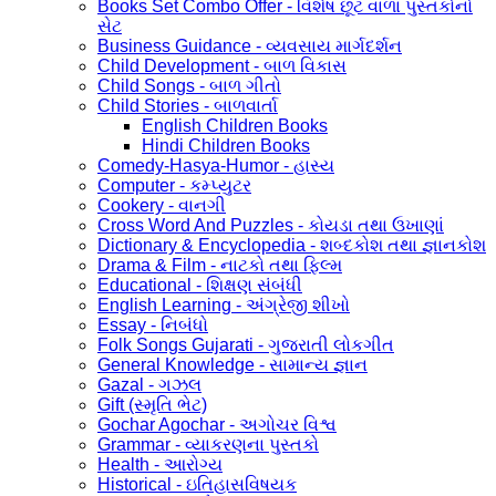
Books Set Combo Offer - વિશેષ છૂટ વાળા પુસ્તકોનો
સેટ
Business Guidance - વ્યવસાય માર્ગદર્શન
Child Development - બાળ વિકાસ
Child Songs - બાળ ગીતો
Child Stories - બાળવાર્તા
English Children Books
Hindi Children Books
Comedy-Hasya-Humor - હાસ્ય
Computer - કમ્પ્યુટર
Cookery - વાનગી
Cross Word And Puzzles - કોયડા તથા ઉખાણાં
Dictionary & Encyclopedia - શબ્દકોશ તથા જ્ઞાનકોશ
Drama & Film - નાટકો તથા ફિલ્મ
Educational - શિક્ષણ સંબંધી
English Learning - અંગ્રેજી શીખો
Essay - નિબંધો
Folk Songs Gujarati - ગુજરાતી લોકગીત
General Knowledge - સામાન્ય જ્ઞાન
Gazal - ગઝલ
Gift (સ્મૃતિ ભેટ)
Gochar Agochar - અગોચર વિશ્વ
Grammar - વ્યાકરણના પુસ્તકો
Health - આરોગ્ય
Historical - ઇતિહાસવિષયક