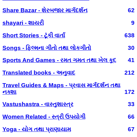
Share Bazar - શેરબજાર માર્ગદર્શન
62
shayari - શાયરી
9
Short Stories - ટૂંકી વાર્તા
638
Songs - ફિલ્મના ગીતો તથા લોકગીતો
30
Sports And Games - રમત ગમત તથા ખેલ કૂદ
41
Translated books - અનુવાદ
212
Travel Guides & Maps - પ્રવાસ માર્ગદર્શન તથા
નક્શા
172
Vastushastra - વાસ્તુશાસ્ત્ર
33
Women Related - સ્ત્રી ઉપયોગી
66
Yoga - યોગ તથા પ્રાણાયામ
67