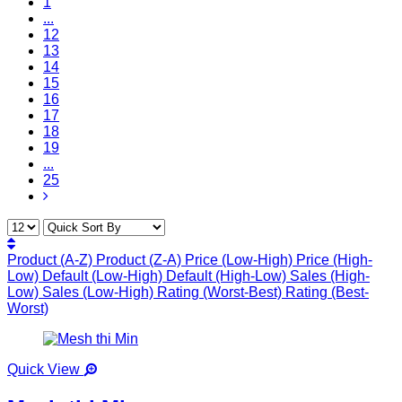
1
...
12
13
14
15
16
17
18
19
...
25
Product (A-Z)
Product (Z-A)
Price (Low-High)
Price (High-
Low)
Default (Low-High)
Default (High-Low)
Sales (High-
Low)
Sales (Low-High)
Rating (Worst-Best)
Rating (Best-
Worst)
Quick View