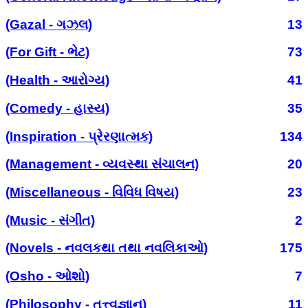
(Gazal - ગઝલ)
13
(For Gift - ભેટ)
73
(Health - આરોગ્ય)
41
(Comedy - હાસ્ય)
35
(Inspiration - પ્રેરણાત્મક)
134
(Management - વ્યવસ્થા સંચાલન)
20
(Miscellaneous - વિવિધ વિષય)
23
(Music - સંગીત)
2
(Novels - નવલકથા તથા નવલિકાઓ)
175
(Osho - ઓશો)
7
(Philosophy - તત્ત્વજ્ઞાન)
11