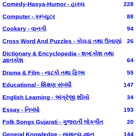
Comedy-Hasya-Humor - હાસ્ય
228
Computer - કમ્પ્યુટર
88
Cookery - વાનગી
94
Cross Word And Puzzles - કોયડા તથા ઉખાણાં
26
Dictionary & Encyclopedia - શબ્દકોશ તથા
જ્ઞાનકોશ
64
Drama & Film - નાટકો તથા ફિલ્મ
55
Educational - શિક્ષણ સંબંધી
147
English Learning - અંગ્રેજી શીખો
34
Essay - નિબંધો
193
Folk Songs Gujarati - ગુજરાતી લોકગીત
20
General Knowledge - સામાન્ય જ્ઞાન
144