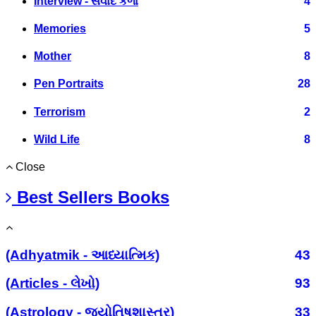
Interview - સંવાદ કળા
4
Memories
5
Mother
8
Pen Portraits
28
Terrorism
2
Wild Life
8
Close
Best Sellers Books
(Adhyatmik - આધ્યાત્મિક)
43
(Articles - લેખો)
93
(Astrology - જ્યોતિષશાસ્ત્ર)
33