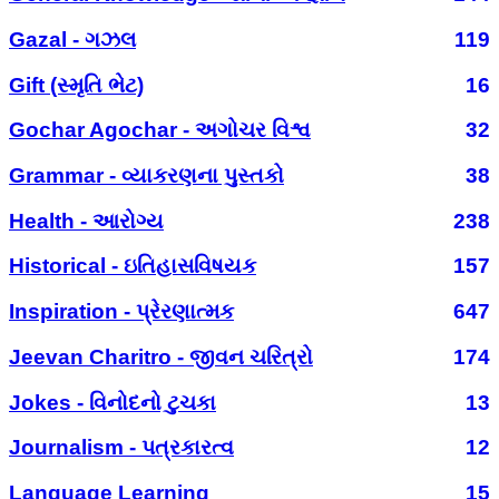
Gazal - ગઝલ
119
Gift (સ્મૃતિ ભેટ)
16
Gochar Agochar - અગોચર વિશ્વ
32
Grammar - વ્યાકરણના પુસ્તકો
38
Health - આરોગ્ય
238
Historical - ઇતિહાસવિષયક
157
Inspiration - પ્રેરણાત્મક
647
Jeevan Charitro - જીવન ચરિત્રો
174
Jokes - વિનોદનો ટુચકા
13
Journalism - પત્રકારત્વ
12
Language Learning
15