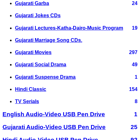
Gujarati Garba
24
Gujarati Jokes CDs
Gujarati Lectures-Katha-Dairo-Music Program
19
Gujarati Marriage Song CDs.
Gujarati Movies
297
Gujarati Social Drama
49
Gujarati Suspense Drama
1
Hindi Classic
154
TV Serials
8
English Audio-Video USB Pen Drive
1
Gujarati Audio-Video USB Pen Drive
25
Hindi Audio-Video USB Pen Drive
92