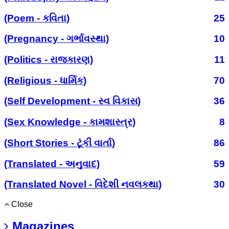
(Poem - કવિતા)
25
(Pregnancy - ગર્ભાવસ્થા)
10
(Politics - રાજકારણ)
11
(Religious - ધાર્મિક)
70
(Self Development - સ્વ વિકાસ)
36
(Sex Knowledge - કામશાસ્ત્ર)
8
(Short Stories - ટૂંકી વાર્તા)
86
(Translated - અનુવાદ)
59
(Translated Novel - વિદેશી નવલકથા)
30
Close
Magazines