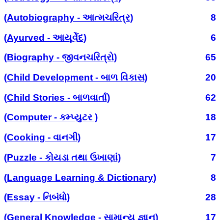
(Autobiography - આત્મચરિત્ર)
8
(Ayurved - આયૂર્વેદ)
6
(Biography - જીવનચરિત્રો)
65
(Child Development - બાળ વિકાસ)
20
(Child Stories - બાળવાર્તા)
62
(Computer - કમ્પ્યુટર )
18
(Cooking - વાનગી)
17
(Puzzle - કોયડા તથા ઉખાણાં)
7
(Language Learning & Dictionary)
8
(Essay - નિબંધો)
28
(General Knowledge - સામાન્ય જ્ઞાન)
17