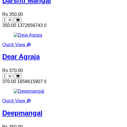
Darshti Mangal
Rs 350.00
350.00
1372656743
0
Quick View
Dear Agraja
Rs 370.00
370.00
1659615907
0
Quick View
Deepmangal
Rs 350.00