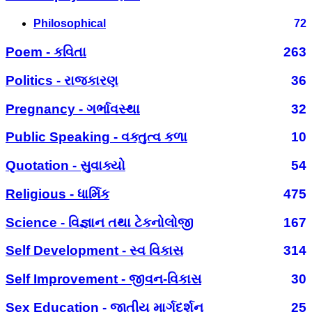
Philosophical
72
Poem - કવિતા
263
Politics - રાજકારણ
36
Pregnancy - ગર્ભાવસ્થા
32
Public Speaking - વક્તુત્વ કળા
10
Quotation - સુવાક્યો
54
Religious - ધાર્મિક
475
Science - વિજ્ઞાન તથા ટેકનોલોજી
167
Self Development - સ્વ વિકાસ
314
Self Improvement - જીવન-વિકાસ
30
Sex Education - જાતીય માર્ગદર્શન
25