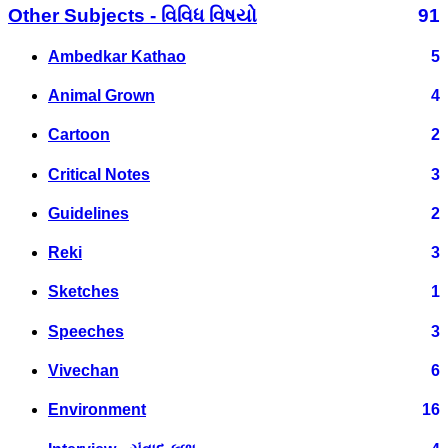
Other Subjects - વિવિધ વિષયો
91
Ambedkar Kathao
5
Animal Grown
4
Cartoon
2
Critical Notes
3
Guidelines
2
Reki
3
Sketches
1
Speeches
3
Vivechan
6
Environment
16