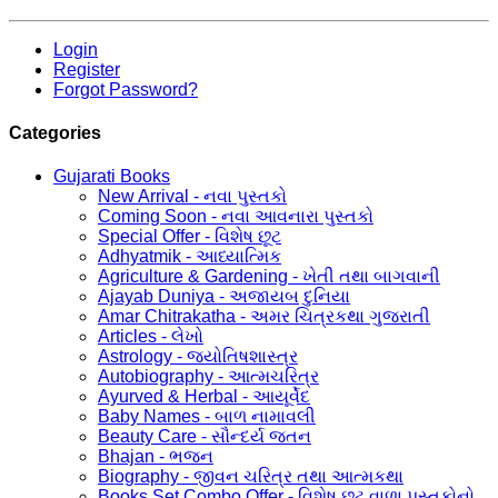
Login
Register
Forgot Password?
Categories
Gujarati Books
New Arrival - નવા પુસ્તકો
Coming Soon - નવા આવનારા પુસ્તકો
Special Offer - વિશેષ છૂટ
Adhyatmik - આધ્યાત્મિક
Agriculture & Gardening - ખેતી તથા બાગવાની
Ajayab Duniya - અજાયબ દુનિયા
Amar Chitrakatha - અમર ચિત્રકથા ગુજરાતી
Articles - લેખો
Astrology - જ્યોતિષશાસ્ત્ર
Autobiography - આત્મચરિત્ર
Ayurved & Herbal - આયૂર્વેદ
Baby Names - બાળ નામાવલી
Beauty Care - સૌન્દર્ય જતન
Bhajan - ભજન
Biography - જીવન ચરિત્ર તથા આત્મકથા
Books Set Combo Offer - વિશેષ છૂટ વાળા પુસ્તકોનો