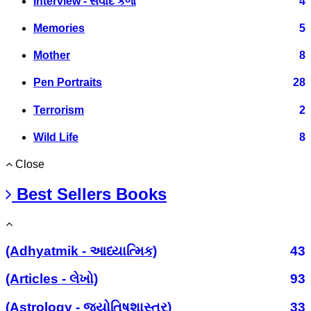
Interview - સંવાદ કળા
4
Memories
5
Mother
8
Pen Portraits
28
Terrorism
2
Wild Life
8
Close
Best Sellers Books
(Adhyatmik - આધ્યાત્મિક)
43
(Articles - લેખો)
93
(Astrology - જ્યોતિષશાસ્ત્ર)
33