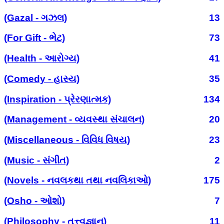
(Gazal - ગઝલ)
13
(For Gift - ભેટ)
73
(Health - આરોગ્ય)
41
(Comedy - હાસ્ય)
35
(Inspiration - પ્રેરણાત્મક)
134
(Management - વ્યવસ્થા સંચાલન)
20
(Miscellaneous - વિવિધ વિષય)
23
(Music - સંગીત)
2
(Novels - નવલકથા તથા નવલિકાઓ)
175
(Osho - ઓશો)
7
(Philosophy - તત્ત્વજ્ઞાન)
11