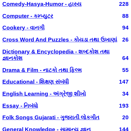
Comedy-Hasya-Humor - હાસ્ય
228
Computer - કમ્પ્યુટર
88
Cookery - વાનગી
94
Cross Word And Puzzles - કોયડા તથા ઉખાણાં
26
Dictionary & Encyclopedia - શબ્દકોશ તથા
જ્ઞાનકોશ
64
Drama & Film - નાટકો તથા ફિલ્મ
55
Educational - શિક્ષણ સંબંધી
147
English Learning - અંગ્રેજી શીખો
34
Essay - નિબંધો
193
Folk Songs Gujarati - ગુજરાતી લોકગીત
20
General Knowledge - સામાન્ય જ્ઞાન
144