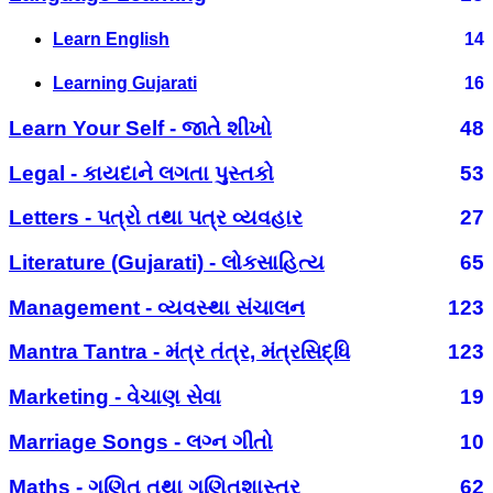
Learn English
14
Learning Gujarati
16
Learn Your Self - જાતે શીખો
48
Legal - કાયદાને લગતા પુસ્તકો
53
Letters - પત્રો તથા પત્ર વ્યવહાર
27
Literature (Gujarati) - લોકસાહિત્ય
65
Management - વ્યવસ્થા સંચાલન
123
Mantra Tantra - મંત્ર તંત્ર, મંત્રસિદ્ધિ
123
Marketing - વેચાણ સેવા
19
Marriage Songs - લગ્ન ગીતો
10
Maths - ગણિત તથા ગણિતશાસ્ત્ર
62