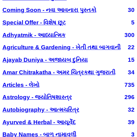
Coming Soon - નવા આવનારા પુસ્તકો
30
Special Offer - વિશેષ છૂટ
5
Adhyatmik - આધ્યાત્મિક
300
Agriculture & Gardening - ખેતી તથા બાગવાની
22
Ajayab Duniya - અજાયબ દુનિયા
15
Amar Chitrakatha - અમર ચિત્રકથા ગુજરાતી
34
Articles - લેખો
735
Astrology - જ્યોતિષશાસ્ત્ર
296
Autobiography - આત્મચરિત્ર
32
Ayurved & Herbal - આયૂર્વેદ
39
Baby Names - બાળ નામાવલી
3