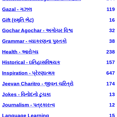
Gazal - ગઝલ
119
Gift (સ્મૃતિ ભેટ)
16
Gochar Agochar - અગોચર વિશ્વ
32
Grammar - વ્યાકરણના પુસ્તકો
38
Health - આરોગ્ય
238
Historical - ઇતિહાસવિષયક
157
Inspiration - પ્રેરણાત્મક
647
Jeevan Charitro - જીવન ચરિત્રો
174
Jokes - વિનોદનો ટુચકા
13
Journalism - પત્રકારત્વ
12
Language Learning
15