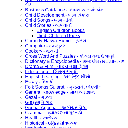
સેટ
Business Guidance - વ્યવસાય માર્ગદર્શન
Child Development - બાળ વિકાસ
Child Songs - બાળ ગીતો
Child Stories - બાળવાર્તા
English Children Books
Hindi Children Books
Comedy-Hasya-Humor - હાસ્ય
Computer - કમ્પ્યુટર
Cookery - વાનગી
Cross Word And Puzzles - કોયડા તથા ઉખાણાં
Dictionary & Encyclopedia - શબ્દકોશ તથા જ્ઞાનકોશ
Drama & Film - નાટકો તથા ફિલ્મ
Educational - શિક્ષણ સંબંધી
English Learning - અંગ્રેજી શીખો
Essay - નિબંધો
Folk Songs Gujarati - ગુજરાતી લોકગીત
General Knowledge - સામાન્ય જ્ઞાન
Gazal - ગઝલ
Gift (સ્મૃતિ ભેટ)
Gochar Agochar - અગોચર વિશ્વ
Grammar - વ્યાકરણના પુસ્તકો
Health - આરોગ્ય
Historical - ઇતિહાસવિષયક