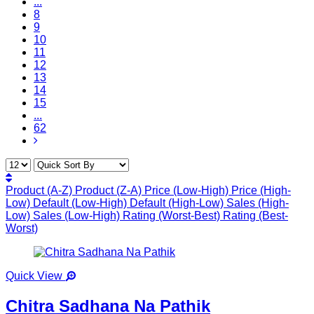
...
8
9
10
11
12
13
14
15
...
62
Product (A-Z)
Product (Z-A)
Price (Low-High)
Price (High-
Low)
Default (Low-High)
Default (High-Low)
Sales (High-
Low)
Sales (Low-High)
Rating (Worst-Best)
Rating (Best-
Worst)
Quick View
Chitra Sadhana Na Pathik