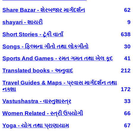
Share Bazar - શેરબજાર માર્ગદર્શન
62
shayari - શાયરી
9
Short Stories - ટૂંકી વાર્તા
638
Songs - ફિલ્મના ગીતો તથા લોકગીતો
30
Sports And Games - રમત ગમત તથા ખેલ કૂદ
41
Translated books - અનુવાદ
212
Travel Guides & Maps - પ્રવાસ માર્ગદર્શન તથા
નક્શા
172
Vastushastra - વાસ્તુશાસ્ત્ર
33
Women Related - સ્ત્રી ઉપયોગી
66
Yoga - યોગ તથા પ્રાણાયામ
67