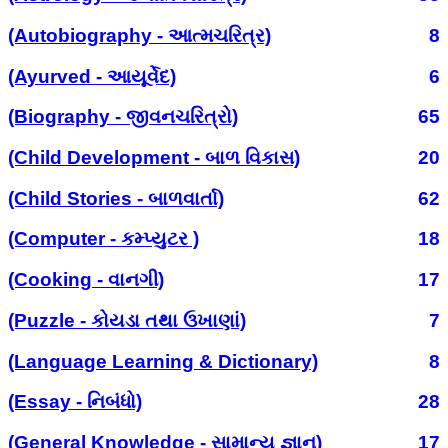
(Autobiography - આત્મચરિત્ર)
8
(Ayurved - આયૂર્વેદ)
6
(Biography - જીવનચરિત્રો)
65
(Child Development - બાળ વિકાસ)
20
(Child Stories - બાળવાર્તા)
62
(Computer - કમ્પ્યુટર )
18
(Cooking - વાનગી)
17
(Puzzle - કોયડા તથા ઉખાણાં)
7
(Language Learning & Dictionary)
8
(Essay - નિબંધો)
28
(General Knowledge - સામાન્ય જ્ઞાન)
17