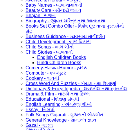
Baby Names - બાળ નામાવલી
Beauty Care - સૌન્દર્ય જતન
Bhajan - ભજન
Biography - જીવન ચરિત્ર તથા આત્મકથા
Books Set Combo Offer - વિશેષ છૂટ વાળા પુસ્તકોનો
સેટ
Business Guidance - વ્યવસાય માર્ગદર્શન
Child Development - બાળ વિકાસ
Child Songs - બાળ ગીતો
Child Stories - બાળવાર્તા
English Children Books
Hindi Children Books
Comedy-Hasya-Humor - હાસ્ય
Computer - કમ્પ્યુટર
Cookery - વાનગી
Cross Word And Puzzles - કોયડા તથા ઉખાણાં
Dictionary & Encyclopedia - શબ્દકોશ તથા જ્ઞાનકોશ
Drama & Film - નાટકો તથા ફિલ્મ
Educational - શિક્ષણ સંબંધી
English Learning - અંગ્રેજી શીખો
Essay - નિબંધો
Folk Songs Gujarati - ગુજરાતી લોકગીત
General Knowledge - સામાન્ય જ્ઞાન
Gazal - ગઝલ