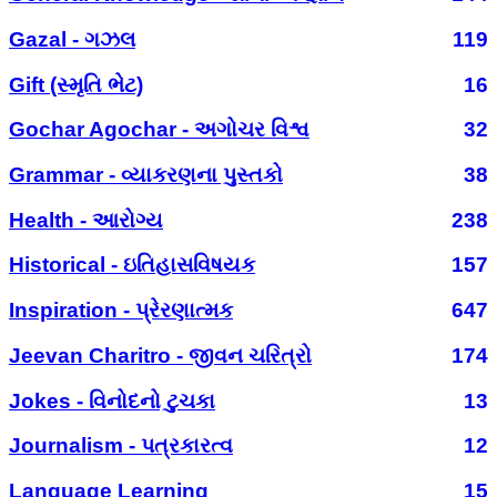
Gazal - ગઝલ
119
Gift (સ્મૃતિ ભેટ)
16
Gochar Agochar - અગોચર વિશ્વ
32
Grammar - વ્યાકરણના પુસ્તકો
38
Health - આરોગ્ય
238
Historical - ઇતિહાસવિષયક
157
Inspiration - પ્રેરણાત્મક
647
Jeevan Charitro - જીવન ચરિત્રો
174
Jokes - વિનોદનો ટુચકા
13
Journalism - પત્રકારત્વ
12
Language Learning
15