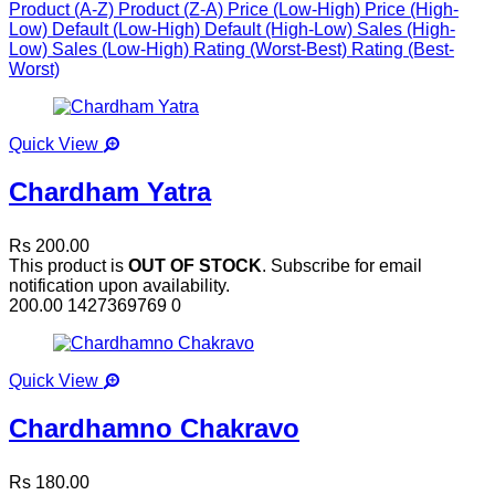
Product (A-Z)
Product (Z-A)
Price (Low-High)
Price (High-
Low)
Default (Low-High)
Default (High-Low)
Sales (High-
Low)
Sales (Low-High)
Rating (Worst-Best)
Rating (Best-
Worst)
Quick View
Chardham Yatra
Rs 200.00
This product is
OUT OF STOCK
. Subscribe for email
notification upon availability.
200.00
1427369769
0
Quick View
Chardhamno Chakravo
Rs 180.00