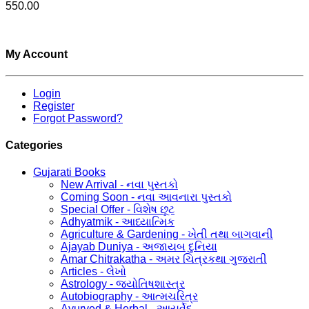
550.00
My Account
Login
Register
Forgot Password?
Categories
Gujarati Books
New Arrival - નવા પુસ્તકો
Coming Soon - નવા આવનારા પુસ્તકો
Special Offer - વિશેષ છૂટ
Adhyatmik - આધ્યાત્મિક
Agriculture & Gardening - ખેતી તથા બાગવાની
Ajayab Duniya - અજાયબ દુનિયા
Amar Chitrakatha - અમર ચિત્રકથા ગુજરાતી
Articles - લેખો
Astrology - જ્યોતિષશાસ્ત્ર
Autobiography - આત્મચરિત્ર
Ayurved & Herbal - આયૂર્વેદ