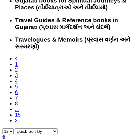
Gujarati books for Spiritual Journeys &
Places (તીર્થયાત્રાઓ અને તીર્થધામો)
Travel Guides & Reference books in
Gujarati (પ્રવાસ માર્ગદર્શન અને સંદર્ભ)
Travelogues & Memoirs (પ્રવાસ વર્ણન અને
સંસ્મરણો)
1
2
3
4
5
6
7
8
...
15