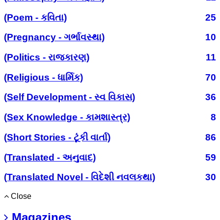
(Poem - કવિતા)
25
(Pregnancy - ગર્ભાવસ્થા)
10
(Politics - રાજકારણ)
11
(Religious - ધાર્મિક)
70
(Self Development - સ્વ વિકાસ)
36
(Sex Knowledge - કામશાસ્ત્ર)
8
(Short Stories - ટૂંકી વાર્તા)
86
(Translated - અનુવાદ)
59
(Translated Novel - વિદેશી નવલકથા)
30
Close
Magazines