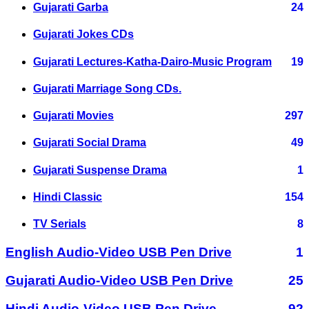
Gujarati Garba
24
Gujarati Jokes CDs
Gujarati Lectures-Katha-Dairo-Music Program
19
Gujarati Marriage Song CDs.
Gujarati Movies
297
Gujarati Social Drama
49
Gujarati Suspense Drama
1
Hindi Classic
154
TV Serials
8
English Audio-Video USB Pen Drive
1
Gujarati Audio-Video USB Pen Drive
25
Hindi Audio-Video USB Pen Drive
92