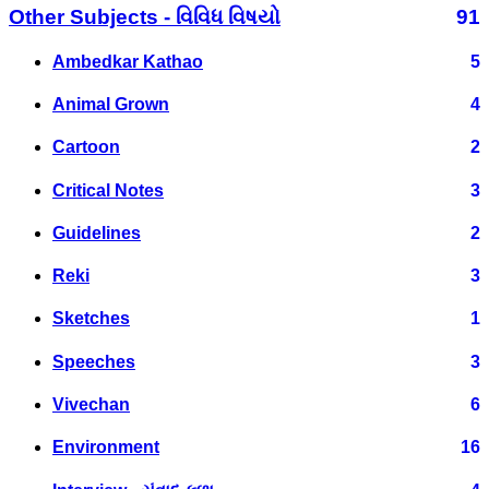
Other Subjects - વિવિધ વિષયો
91
Ambedkar Kathao
5
Animal Grown
4
Cartoon
2
Critical Notes
3
Guidelines
2
Reki
3
Sketches
1
Speeches
3
Vivechan
6
Environment
16