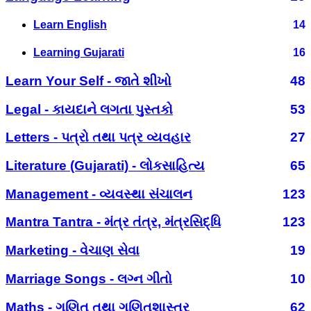
Learn English
14
Learning Gujarati
16
Learn Your Self - જાતે શીખો
48
Legal - કાયદાને લગતા પુસ્તકો
53
Letters - પત્રો તથા પત્ર વ્યવહાર
27
Literature (Gujarati) - લોકસાહિત્ય
65
Management - વ્યવસ્થા સંચાલન
123
Mantra Tantra - મંત્ર તંત્ર, મંત્રસિદ્ધિ
123
Marketing - વેચાણ સેવા
19
Marriage Songs - લગ્ન ગીતો
10
Maths - ગણિત તથા ગણિતશાસ્ત્ર
62