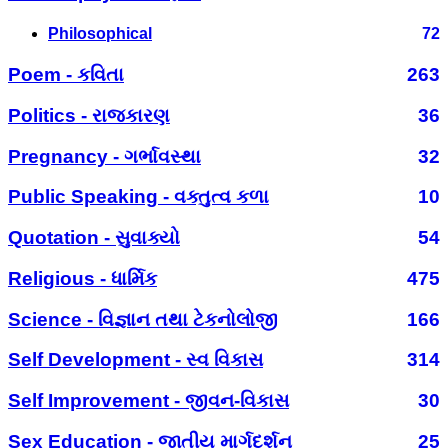
Philosophical
72
Poem - કવિતા
263
Politics - રાજકારણ
36
Pregnancy - ગર્ભાવસ્થા
32
Public Speaking - વક્તુત્વ કળા
10
Quotation - સુવાક્યો
54
Religious - ધાર્મિક
475
Science - વિજ્ઞાન તથા ટેકનોલોજી
166
Self Development - સ્વ વિકાસ
314
Self Improvement - જીવન-વિકાસ
30
Sex Education - જાતીય માર્ગદર્શન
25