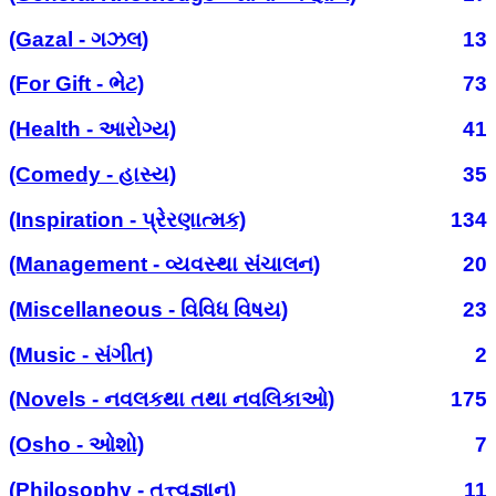
(Gazal - ગઝલ)
13
(For Gift - ભેટ)
73
(Health - આરોગ્ય)
41
(Comedy - હાસ્ય)
35
(Inspiration - પ્રેરણાત્મક)
134
(Management - વ્યવસ્થા સંચાલન)
20
(Miscellaneous - વિવિધ વિષય)
23
(Music - સંગીત)
2
(Novels - નવલકથા તથા નવલિકાઓ)
175
(Osho - ઓશો)
7
(Philosophy - તત્ત્વજ્ઞાન)
11