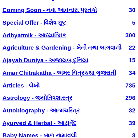
Coming Soon - નવા આવનારા પુસ્તકો
30
Special Offer - વિશેષ છૂટ
5
Adhyatmik - આધ્યાત્મિક
300
Agriculture & Gardening - ખેતી તથા બાગવાની
22
Ajayab Duniya - અજાયબ દુનિયા
15
Amar Chitrakatha - અમર ચિત્રકથા ગુજરાતી
34
Articles - લેખો
735
Astrology - જ્યોતિષશાસ્ત્ર
296
Autobiography - આત્મચરિત્ર
32
Ayurved & Herbal - આયૂર્વેદ
39
Baby Names - બાળ નામાવલી
3