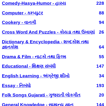
Comedy-Hasya-Humor - હાસ્ય
228
Computer - કમ્પ્યુટર
88
Cookery - વાનગી
94
Cross Word And Puzzles - કોયડા તથા ઉખાણાં
26
Dictionary & Encyclopedia - શબ્દકોશ તથા
જ્ઞાનકોશ
64
Drama & Film - નાટકો તથા ફિલ્મ
55
Educational - શિક્ષણ સંબંધી
147
English Learning - અંગ્રેજી શીખો
34
Essay - નિબંધો
193
Folk Songs Gujarati - ગુજરાતી લોકગીત
20
General Knowledge - સામાન્ય જ્ઞાન
144