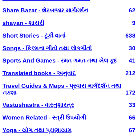
Share Bazar - શેરબજાર માર્ગદર્શન
62
shayari - શાયરી
9
Short Stories - ટૂંકી વાર્તા
638
Songs - ફિલ્મના ગીતો તથા લોકગીતો
30
Sports And Games - રમત ગમત તથા ખેલ કૂદ
41
Translated books - અનુવાદ
212
Travel Guides & Maps - પ્રવાસ માર્ગદર્શન તથા
નક્શા
172
Vastushastra - વાસ્તુશાસ્ત્ર
33
Women Related - સ્ત્રી ઉપયોગી
66
Yoga - યોગ તથા પ્રાણાયામ
67