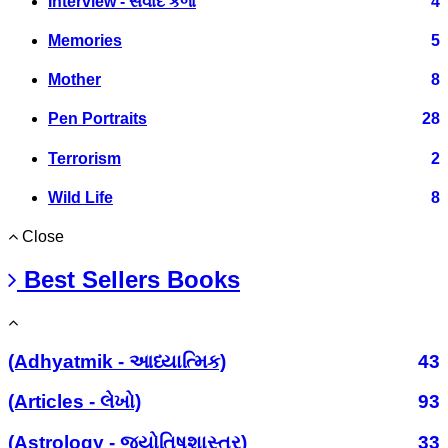
Interview - સંવાદ કળા
4
Memories
5
Mother
8
Pen Portraits
28
Terrorism
2
Wild Life
8
Close
Best Sellers Books
(Adhyatmik - આધ્યાત્મિક)
43
(Articles - લેખો)
93
(Astrology - જ્યોતિષશાસ્ત્ર)
33