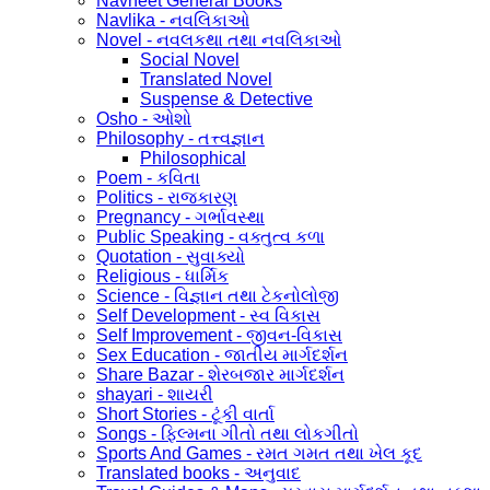
Navneet General Books
Navlika - નવલિકાઓ
Novel - નવલકથા તથા નવલિકાઓ
Social Novel
Translated Novel
Suspense & Detective
Osho - ઓશો
Philosophy - તત્ત્વજ્ઞાન
Philosophical
Poem - કવિતા
Politics - રાજકારણ
Pregnancy - ગર્ભાવસ્થા
Public Speaking - વક્તુત્વ કળા
Quotation - સુવાક્યો
Religious - ધાર્મિક
Science - વિજ્ઞાન તથા ટેકનોલોજી
Self Development - સ્વ વિકાસ
Self Improvement - જીવન-વિકાસ
Sex Education - જાતીય માર્ગદર્શન
Share Bazar - શેરબજાર માર્ગદર્શન
shayari - શાયરી
Short Stories - ટૂંકી વાર્તા
Songs - ફિલ્મના ગીતો તથા લોકગીતો
Sports And Games - રમત ગમત તથા ખેલ કૂદ
Translated books - અનુવાદ