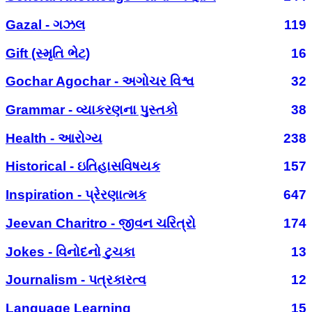
Gazal - ગઝલ
119
Gift (સ્મૃતિ ભેટ)
16
Gochar Agochar - અગોચર વિશ્વ
32
Grammar - વ્યાકરણના પુસ્તકો
38
Health - આરોગ્ય
238
Historical - ઇતિહાસવિષયક
157
Inspiration - પ્રેરણાત્મક
647
Jeevan Charitro - જીવન ચરિત્રો
174
Jokes - વિનોદનો ટુચકા
13
Journalism - પત્રકારત્વ
12
Language Learning
15