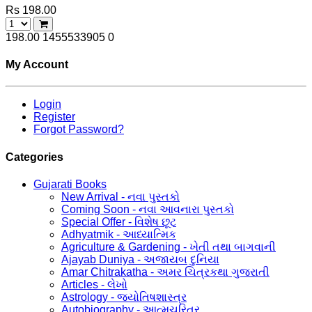
Rs 198.00
198.00
1455533905
0
My Account
Login
Register
Forgot Password?
Categories
Gujarati Books
New Arrival - નવા પુસ્તકો
Coming Soon - નવા આવનારા પુસ્તકો
Special Offer - વિશેષ છૂટ
Adhyatmik - આધ્યાત્મિક
Agriculture & Gardening - ખેતી તથા બાગવાની
Ajayab Duniya - અજાયબ દુનિયા
Amar Chitrakatha - અમર ચિત્રકથા ગુજરાતી
Articles - લેખો
Astrology - જ્યોતિષશાસ્ત્ર
Autobiography - આત્મચરિત્ર