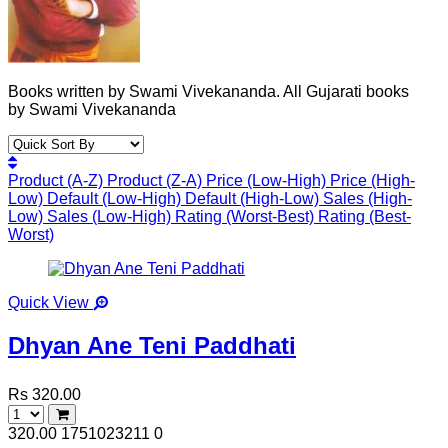
Books written by Swami Vivekananda. All Gujarati books
by Swami Vivekananda
Product (A-Z)
Product (Z-A)
Price (Low-High)
Price (High-
Low)
Default (Low-High)
Default (High-Low)
Sales (High-
Low)
Sales (Low-High)
Rating (Worst-Best)
Rating (Best-
Worst)
Quick View
Dhyan Ane Teni Paddhati
Rs 320.00
320.00
1751023211
0