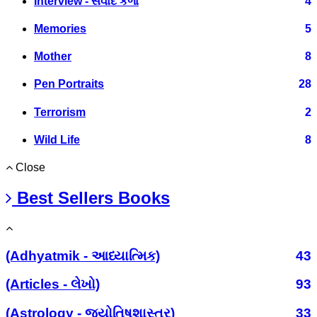
Interview - સંવાદ કળા
4
Memories
5
Mother
8
Pen Portraits
28
Terrorism
2
Wild Life
8
Close
Best Sellers Books
(Adhyatmik - આધ્યાત્મિક)
43
(Articles - લેખો)
93
(Astrology - જ્યોતિષશાસ્ત્ર)
33