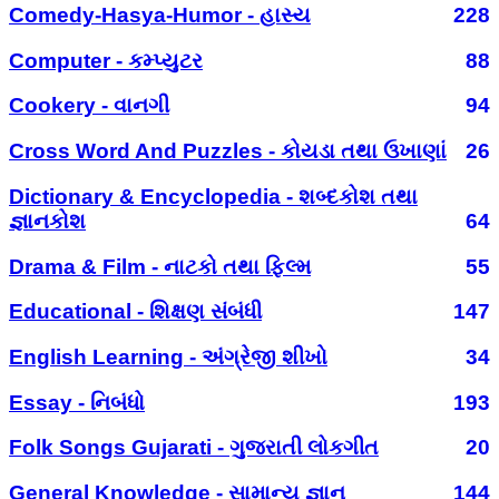
Comedy-Hasya-Humor - હાસ્ય
228
Computer - કમ્પ્યુટર
88
Cookery - વાનગી
94
Cross Word And Puzzles - કોયડા તથા ઉખાણાં
26
Dictionary & Encyclopedia - શબ્દકોશ તથા
જ્ઞાનકોશ
64
Drama & Film - નાટકો તથા ફિલ્મ
55
Educational - શિક્ષણ સંબંધી
147
English Learning - અંગ્રેજી શીખો
34
Essay - નિબંધો
193
Folk Songs Gujarati - ગુજરાતી લોકગીત
20
General Knowledge - સામાન્ય જ્ઞાન
144