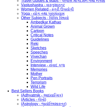
Travel Guides & Maps - પ્રવાસ માર્ગદર્શન તથા નક્શા
Vastushastra - વાસ્તુશાસ્ત્ર
Women Related - સ્ત્રી ઉપયોગી
Yoga - યોગ તથા પ્રાણાયામ
Other Subjects - વિવિધ વિષયો
Ambedkar Kathao
Animal Grown
Cartoon
Critical Notes
Guidelines
Reki
Sketches
Speeches
Vivechan
Environment
Interview - સંવાદ કળા
Memories
Mother
Pen Portraits
Terrorism
Wild Life
Best Sellers Books
(Adhyatmik - આધ્યાત્મિક)
(Articles - લેખો)
(Astrology - જ્યોતિષશાસ્ત્ર)