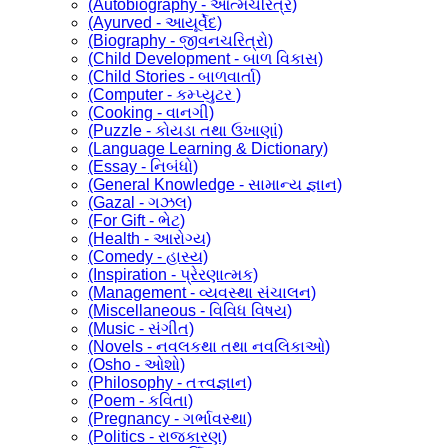
(Autobiography - આત્મચરિત્ર)
(Ayurved - આયૂર્વેદ)
(Biography - જીવનચરિત્રો)
(Child Development - બાળ વિકાસ)
(Child Stories - બાળવાર્તા)
(Computer - કમ્પ્યુટર )
(Cooking - વાનગી)
(Puzzle - કોયડા તથા ઉખાણાં)
(Language Learning & Dictionary)
(Essay - નિબંધો)
(General Knowledge - સામાન્ય જ્ઞાન)
(Gazal - ગઝલ)
(For Gift - ભેટ)
(Health - આરોગ્ય)
(Comedy - હાસ્ય)
(Inspiration - પ્રેરણાત્મક)
(Management - વ્યવસ્થા સંચાલન)
(Miscellaneous - વિવિધ વિષય)
(Music - સંગીત)
(Novels - નવલકથા તથા નવલિકાઓ)
(Osho - ઓશો)
(Philosophy - તત્ત્વજ્ઞાન)
(Poem - કવિતા)
(Pregnancy - ગર્ભાવસ્થા)
(Politics - રાજકારણ)