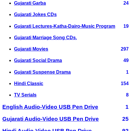
Gujarati Garba
24
Gujarati Jokes CDs
Gujarati Lectures-Katha-Dairo-Music Program
19
Gujarati Marriage Song CDs.
Gujarati Movies
297
Gujarati Social Drama
49
Gujarati Suspense Drama
1
Hindi Classic
154
TV Serials
8
English Audio-Video USB Pen Drive
1
Gujarati Audio-Video USB Pen Drive
25
Hindi Audio-Video USB Pen Drive
92