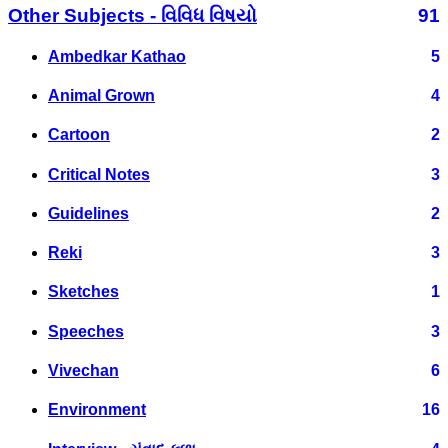
Other Subjects - વિવિધ વિષયો
91
Ambedkar Kathao
5
Animal Grown
4
Cartoon
2
Critical Notes
3
Guidelines
2
Reki
3
Sketches
1
Speeches
3
Vivechan
6
Environment
16