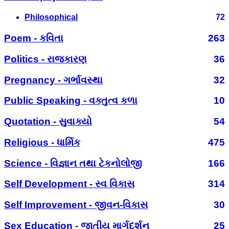
Philosophical
72
Poem - કવિતા
263
Politics - રાજકારણ
36
Pregnancy - ગર્ભાવસ્થા
32
Public Speaking - વક્તુત્વ કળા
10
Quotation - સુવાક્યો
54
Religious - ધાર્મિક
475
Science - વિજ્ઞાન તથા ટેકનોલોજી
166
Self Development - સ્વ વિકાસ
314
Self Improvement - જીવન-વિકાસ
30
Sex Education - જાતીય માર્ગદર્શન
25