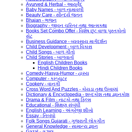
Ayurved & Herbal - આયૂર્વેદ
Baby Names - બાળ નામાવલી
Beauty Care - સૌન્દર્ય જતન
Bhajan - ભજન
Biography - જીવન ચરિત્ર તથા આત્મકથા
Books Set Combo Offer - વિશેષ છૂટ વાળા પુસ્તકોનો
સેટ
Business Guidance - વ્યવસાય માર્ગદર્શન
Child Development - બાળ વિકાસ
Child Songs - બાળ ગીતો
Child Stories - બાળવાર્તા
English Children Books
Hindi Children Books
Comedy-Hasya-Humor - હાસ્ય
Computer - કમ્પ્યુટર
Cookery - વાનગી
Cross Word And Puzzles - કોયડા તથા ઉખાણાં
Dictionary & Encyclopedia - શબ્દકોશ તથા જ્ઞાનકોશ
Drama & Film - નાટકો તથા ફિલ્મ
Educational - શિક્ષણ સંબંધી
English Learning - અંગ્રેજી શીખો
Essay - નિબંધો
Folk Songs Gujarati - ગુજરાતી લોકગીત
General Knowledge - સામાન્ય જ્ઞાન
Gazal - ગઝલ