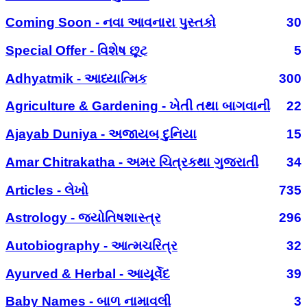
Coming Soon - નવા આવનારા પુસ્તકો
30
Special Offer - વિશેષ છૂટ
5
Adhyatmik - આધ્યાત્મિક
300
Agriculture & Gardening - ખેતી તથા બાગવાની
22
Ajayab Duniya - અજાયબ દુનિયા
15
Amar Chitrakatha - અમર ચિત્રકથા ગુજરાતી
34
Articles - લેખો
735
Astrology - જ્યોતિષશાસ્ત્ર
296
Autobiography - આત્મચરિત્ર
32
Ayurved & Herbal - આયૂર્વેદ
39
Baby Names - બાળ નામાવલી
3