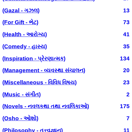
(Gazal - ગઝલ)
13
(For Gift - ભેટ)
73
(Health - આરોગ્ય)
41
(Comedy - હાસ્ય)
35
(Inspiration - પ્રેરણાત્મક)
134
(Management - વ્યવસ્થા સંચાલન)
20
(Miscellaneous - વિવિધ વિષય)
23
(Music - સંગીત)
2
(Novels - નવલકથા તથા નવલિકાઓ)
175
(Osho - ઓશો)
7
(Philosophy - તત્ત્વજ્ઞાન)
11