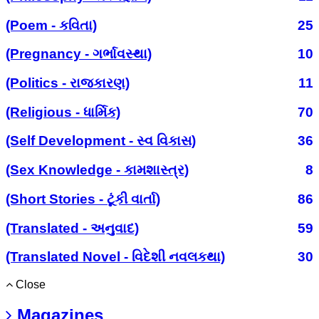
(Poem - કવિતા)
25
(Pregnancy - ગર્ભાવસ્થા)
10
(Politics - રાજકારણ)
11
(Religious - ધાર્મિક)
70
(Self Development - સ્વ વિકાસ)
36
(Sex Knowledge - કામશાસ્ત્ર)
8
(Short Stories - ટૂંકી વાર્તા)
86
(Translated - અનુવાદ)
59
(Translated Novel - વિદેશી નવલકથા)
30
Close
Magazines