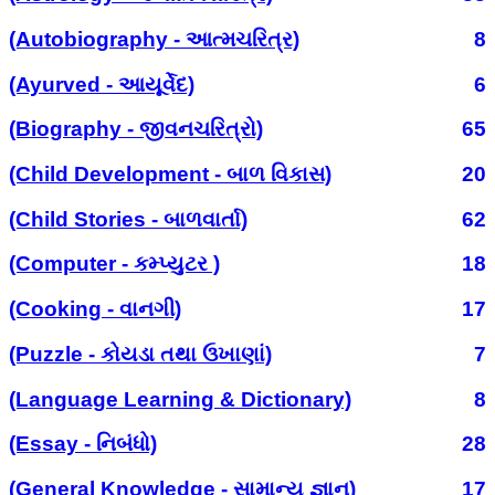
(Autobiography - આત્મચરિત્ર)
8
(Ayurved - આયૂર્વેદ)
6
(Biography - જીવનચરિત્રો)
65
(Child Development - બાળ વિકાસ)
20
(Child Stories - બાળવાર્તા)
62
(Computer - કમ્પ્યુટર )
18
(Cooking - વાનગી)
17
(Puzzle - કોયડા તથા ઉખાણાં)
7
(Language Learning & Dictionary)
8
(Essay - નિબંધો)
28
(General Knowledge - સામાન્ય જ્ઞાન)
17