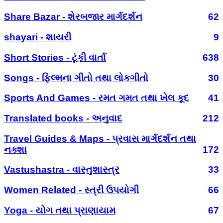
Share Bazar - શેરબજાર માર્ગદર્શન
62
shayari - શાયરી
9
Short Stories - ટૂંકી વાર્તા
638
Songs - ફિલ્મના ગીતો તથા લોકગીતો
30
Sports And Games - રમત ગમત તથા ખેલ કૂદ
41
Translated books - અનુવાદ
212
Travel Guides & Maps - પ્રવાસ માર્ગદર્શન તથા
નક્શા
172
Vastushastra - વાસ્તુશાસ્ત્ર
33
Women Related - સ્ત્રી ઉપયોગી
66
Yoga - યોગ તથા પ્રાણાયામ
67