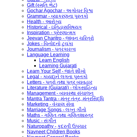
Gift (સ્મૃતિ ભેટ)
Gochar Agochar - અગોચર વિશ્વ
Grammar - વ્યાકરણના પુસ્તકો
Health - આરોગ્ય
Historical - ઇતિહાસવિષયક
Inspiration - પ્રેરણાત્મક
Jeevan Charitro - જીવન ચરિત્રો
Jokes - વિનોદનો ટુચકા
Journalism - પત્રકારત્વ
Language Learning
Learn English
Learning Gujarati
Learn Your Self - જાતે શીખો
Legal - કાયદાને લગતા પુસ્તકો
Letters - પત્રો તથા પત્ર વ્યવહાર
Literature (Gujarati) - લોકસાહિત્ય
Management - વ્યવસ્થા સંચાલન
Mantra Tantra - મંત્ર તંત્ર, મંત્રસિદ્ધિ
Marketing - વેચાણ સેવા
Marriage Songs - લગ્ન ગીતો
Maths - ગણિત તથા ગણિતશાસ્ત્ર
Music - સંગીત
Naturopathy - કુદરતી ઉપચાર
Navneet Children Books