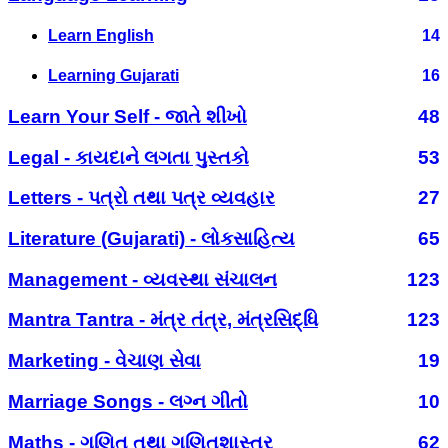
Learn English
14
Learning Gujarati
16
Learn Your Self - જાતે શીખો
48
Legal - કાયદાને લગતા પુસ્તકો
53
Letters - પત્રો તથા પત્ર વ્યવહાર
27
Literature (Gujarati) - લોકસાહિત્ય
65
Management - વ્યવસ્થા સંચાલન
123
Mantra Tantra - મંત્ર તંત્ર, મંત્રસિદ્ધિ
123
Marketing - વેચાણ સેવા
19
Marriage Songs - લગ્ન ગીતો
10
Maths - ગણિત તથા ગણિતશાસ્ત્ર
62