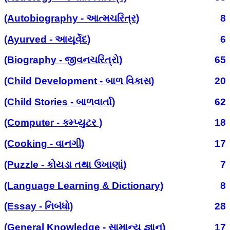
(Autobiography - આત્મચરિત્ર)
8
(Ayurved - આયૂર્વેદ)
6
(Biography - જીવનચરિત્રો)
65
(Child Development - બાળ વિકાસ)
20
(Child Stories - બાળવાર્તા)
62
(Computer - કમ્પ્યુટર )
18
(Cooking - વાનગી)
17
(Puzzle - કોયડા તથા ઉખાણાં)
7
(Language Learning & Dictionary)
8
(Essay - નિબંધો)
28
(General Knowledge - સામાન્ય જ્ઞાન)
17