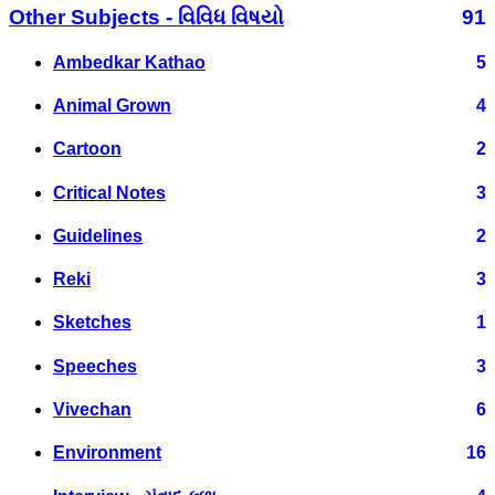
Other Subjects - વિવિધ વિષયો
91
Ambedkar Kathao
5
Animal Grown
4
Cartoon
2
Critical Notes
3
Guidelines
2
Reki
3
Sketches
1
Speeches
3
Vivechan
6
Environment
16