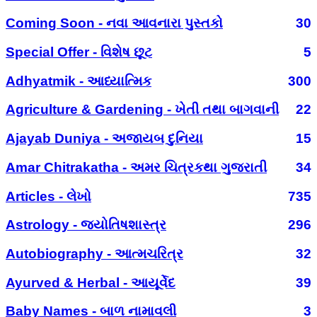
Coming Soon - નવા આવનારા પુસ્તકો
30
Special Offer - વિશેષ છૂટ
5
Adhyatmik - આધ્યાત્મિક
300
Agriculture & Gardening - ખેતી તથા બાગવાની
22
Ajayab Duniya - અજાયબ દુનિયા
15
Amar Chitrakatha - અમર ચિત્રકથા ગુજરાતી
34
Articles - લેખો
735
Astrology - જ્યોતિષશાસ્ત્ર
296
Autobiography - આત્મચરિત્ર
32
Ayurved & Herbal - આયૂર્વેદ
39
Baby Names - બાળ નામાવલી
3