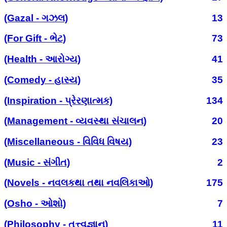
(Gazal - ગઝલ)
13
(For Gift - ભેટ)
73
(Health - આરોગ્ય)
41
(Comedy - હાસ્ય)
35
(Inspiration - પ્રેરણાત્મક)
134
(Management - વ્યવસ્થા સંચાલન)
20
(Miscellaneous - વિવિધ વિષય)
23
(Music - સંગીત)
2
(Novels - નવલકથા તથા નવલિકાઓ)
175
(Osho - ઓશો)
7
(Philosophy - તત્ત્વજ્ઞાન)
11