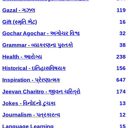
Gazal - ગઝલ
119
Gift (સ્મૃતિ ભેટ)
16
Gochar Agochar - અગોચર વિશ્વ
32
Grammar - વ્યાકરણના પુસ્તકો
38
Health - આરોગ્ય
238
Historical - ઇતિહાસવિષયક
156
Inspiration - પ્રેરણાત્મક
647
Jeevan Charitro - જીવન ચરિત્રો
174
Jokes - વિનોદનો ટુચકા
13
Journalism - પત્રકારત્વ
12
Language Learning
15