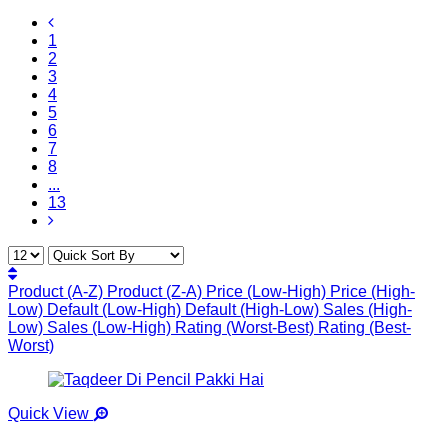
1
2
3
4
5
6
7
8
...
13
Product (A-Z)
Product (Z-A)
Price (Low-High)
Price (High-
Low)
Default (Low-High)
Default (High-Low)
Sales (High-
Low)
Sales (Low-High)
Rating (Worst-Best)
Rating (Best-
Worst)
Quick View