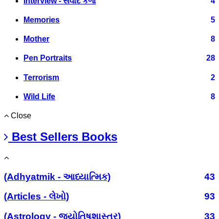
Interview - સંવાદ કળા
4
Memories
5
Mother
8
Pen Portraits
28
Terrorism
2
Wild Life
8
Close
Best Sellers Books
(Adhyatmik - આધ્યાત્મિક)
43
(Articles - લેખો)
93
(Astrology - જ્યોતિષશાસ્ત્ર)
33