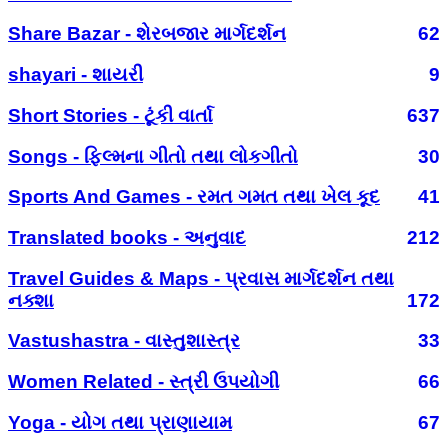
Share Bazar - શેરબજાર માર્ગદર્શન
62
shayari - શાયરી
9
Short Stories - ટૂંકી વાર્તા
637
Songs - ફિલ્મના ગીતો તથા લોકગીતો
30
Sports And Games - રમત ગમત તથા ખેલ કૂદ
41
Translated books - અનુવાદ
212
Travel Guides & Maps - પ્રવાસ માર્ગદર્શન તથા
નક્શા
172
Vastushastra - વાસ્તુશાસ્ત્ર
33
Women Related - સ્ત્રી ઉપયોગી
66
Yoga - યોગ તથા પ્રાણાયામ
67