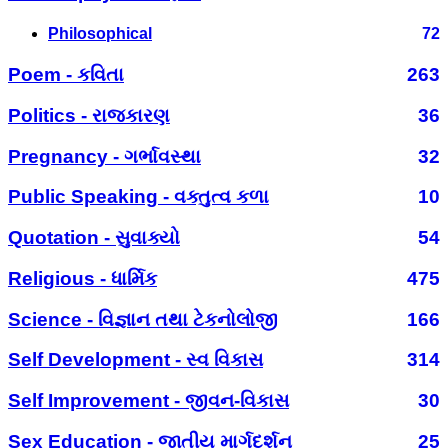
Philosophical
72
Poem - કવિતા
263
Politics - રાજકારણ
36
Pregnancy - ગર્ભાવસ્થા
32
Public Speaking - વક્તુત્વ કળા
10
Quotation - સુવાક્યો
54
Religious - ધાર્મિક
475
Science - વિજ્ઞાન તથા ટેકનોલોજી
166
Self Development - સ્વ વિકાસ
314
Self Improvement - જીવન-વિકાસ
30
Sex Education - જાતીય માર્ગદર્શન
25