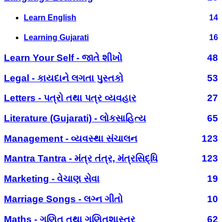
Learn English
14
Learning Gujarati
16
Learn Your Self - જાતે શીખો
48
Legal - કાયદાને લગતા પુસ્તકો
53
Letters - પત્રો તથા પત્ર વ્યવહાર
27
Literature (Gujarati) - લોકસાહિત્ય
65
Management - વ્યવસ્થા સંચાલન
123
Mantra Tantra - મંત્ર તંત્ર, મંત્રસિદ્ધિ
123
Marketing - વેચાણ સેવા
19
Marriage Songs - લગ્ન ગીતો
10
Maths - ગણિત તથા ગણિતશાસ્ત્ર
62