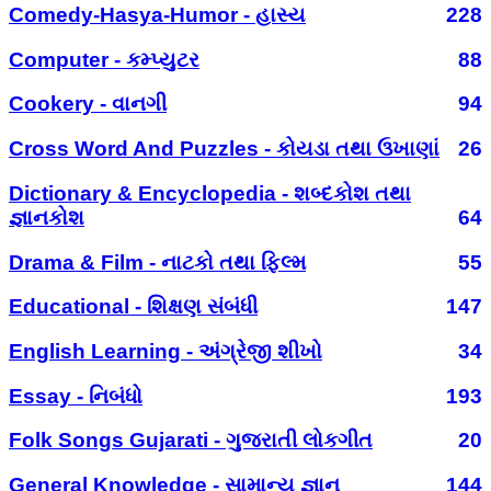
Comedy-Hasya-Humor - હાસ્ય
228
Computer - કમ્પ્યુટર
88
Cookery - વાનગી
94
Cross Word And Puzzles - કોયડા તથા ઉખાણાં
26
Dictionary & Encyclopedia - શબ્દકોશ તથા
જ્ઞાનકોશ
64
Drama & Film - નાટકો તથા ફિલ્મ
55
Educational - શિક્ષણ સંબંધી
147
English Learning - અંગ્રેજી શીખો
34
Essay - નિબંધો
193
Folk Songs Gujarati - ગુજરાતી લોકગીત
20
General Knowledge - સામાન્ય જ્ઞાન
144