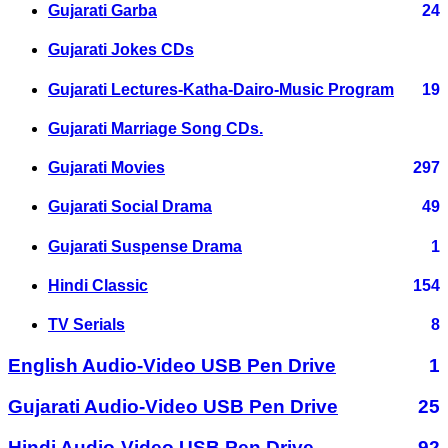
Gujarati Garba
24
Gujarati Jokes CDs
Gujarati Lectures-Katha-Dairo-Music Program
19
Gujarati Marriage Song CDs.
Gujarati Movies
297
Gujarati Social Drama
49
Gujarati Suspense Drama
1
Hindi Classic
154
TV Serials
8
English Audio-Video USB Pen Drive
1
Gujarati Audio-Video USB Pen Drive
25
Hindi Audio-Video USB Pen Drive
92