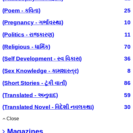
(Poem - કવિતા)
25
(Pregnancy - ગર્ભાવસ્થા)
10
(Politics - રાજકારણ)
11
(Religious - ધાર્મિક)
70
(Self Development - સ્વ વિકાસ)
36
(Sex Knowledge - કામશાસ્ત્ર)
8
(Short Stories - ટૂંકી વાર્તા)
86
(Translated - અનુવાદ)
59
(Translated Novel - વિદેશી નવલકથા)
30
Close
Magazines